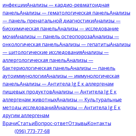
инфекции
Анализы — кардио-ревматоидная
панель
Анализы — гематологическая панель
Анализы
— панель пренатальной диагностики
Анализы —
биохимическая панель
Анализы — исследование
мочи
Анализы — панель остеопороза
Анализы —
онкологическая панель
Анализы — гепатиты
Анализы
— цитологические исследования
Анализы —
аллергологическая панель
Анализы —
бактериологическая панель
Анализы — панель
аутоиммунологии
Анализы — иммунологическая
панель
Анализы — Антитела Ig E к аллергенам
пищевых продуктов
Анализы — Антитела Ig E к
аллергенам животных
Анализы — Культуральные
методы исследований
Анализы — Антитела Ig E к
другим аллергенам
Врачи
Статьи
Вопрос-ответ
Отзывы
Контакты
(096) 773-77-68