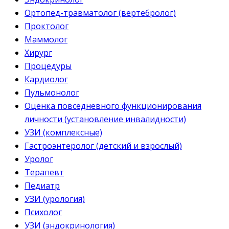
Ортопед-травматолог (вертебролог)
Проктолог
Маммолог
Хирург
Процедуры
Кардиолог
Пульмонолог
Оценка повседневного функционирования
личности (установление инвалидности)
УЗИ (комплексные)
Гастроэнтеролог (детский и взрослый)
Уролог
Терапевт
Педиатр
УЗИ (урология)
Психолог
УЗИ (эндокринология)