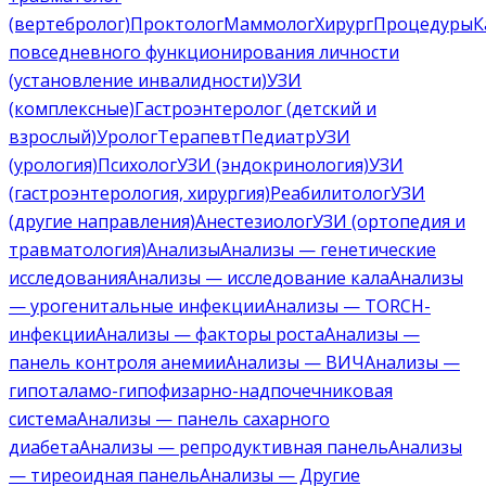
(вертебролог)
Проктолог
Маммолог
Хирург
Процедуры
К
повседневного функционирования личности
(установление инвалидности)
УЗИ
(комплексные)
Гастроэнтеролог (детский и
взрослый)
Уролог
Терапевт
Педиатр
УЗИ
(урология)
Психолог
УЗИ (эндокринология)
УЗИ
(гастроэнтерология, хирургия)
Реабилитолог
УЗИ
(другие направления)
Анестезиолог
УЗИ (ортопедия и
травматология)
Анализы
Анализы — генетические
исследования
Анализы — исследование кала
Анализы
— урогенитальные инфекции
Анализы — TORCH-
инфекции
Анализы — факторы роста
Анализы —
панель контроля анемии
Анализы — ВИЧ
Анализы —
гипоталамо-гипофизарно-надпочечниковая
система
Анализы — панель сахарного
диабета
Анализы — репродуктивная панель
Анализы
— тиреоидная панель
Анализы — Другие