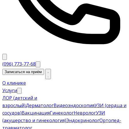
(096) 773-77-68
Записаться на приём
О клинике
Услуги
ЛОР (детский и
взрослый)
Дерматолог
Видеоэндоскопия
УЗИ (сердца и
сосудов)
Вакцинация
Гинеколог
Невролог
УЗИ
(акушерство и гинекология)
Эндокринолог
Ортопед-
травматолог