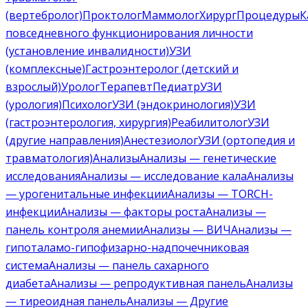
(вертебролог)
Проктолог
Маммолог
Хирург
Процедуры
К
повседневного функционирования личности
(установление инвалидности)
УЗИ
(комплексные)
Гастроэнтеролог (детский и
взрослый)
Уролог
Терапевт
Педиатр
УЗИ
(урология)
Психолог
УЗИ (эндокринология)
УЗИ
(гастроэнтерология, хирургия)
Реабилитолог
УЗИ
(другие направления)
Анестезиолог
УЗИ (ортопедия и
травматология)
Анализы
Анализы — генетические
исследования
Анализы — исследование кала
Анализы
— урогенитальные инфекции
Анализы — TORCH-
инфекции
Анализы — факторы роста
Анализы —
панель контроля анемии
Анализы — ВИЧ
Анализы —
гипоталамо-гипофизарно-надпочечниковая
система
Анализы — панель сахарного
диабета
Анализы — репродуктивная панель
Анализы
— тиреоидная панель
Анализы — Другие