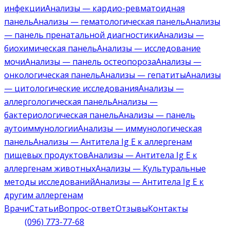
инфекции
Анализы — кардио-ревматоидная
панель
Анализы — гематологическая панель
Анализы
— панель пренатальной диагностики
Анализы —
биохимическая панель
Анализы — исследование
мочи
Анализы — панель остеопороза
Анализы —
онкологическая панель
Анализы — гепатиты
Анализы
— цитологические исследования
Анализы —
аллергологическая панель
Анализы —
бактериологическая панель
Анализы — панель
аутоиммунологии
Анализы — иммунологическая
панель
Анализы — Антитела Ig E к аллергенам
пищевых продуктов
Анализы — Антитела Ig E к
аллергенам животных
Анализы — Культуральные
методы исследований
Анализы — Антитела Ig E к
другим аллергенам
Врачи
Статьи
Вопрос-ответ
Отзывы
Контакты
(096) 773-77-68