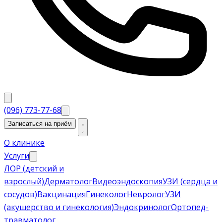
(096) 773-77-68
Записаться на приём
О клинике
Услуги
ЛОР (детский и
взрослый)
Дерматолог
Видеоэндоскопия
УЗИ (сердца и
сосудов)
Вакцинация
Гинеколог
Невролог
УЗИ
(акушерство и гинекология)
Эндокринолог
Ортопед-
травматолог