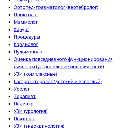
Ортопед-травматолог (вертебролог)
Проктолог
Маммолог
Хирург
Процедуры
Кардиолог
Пульмонолог
Оценка повседневного функционирования
личности (установление инвалидности)
УЗИ (комплексные)
Гастроэнтеролог (детский и взрослый)
Уролог
Терапевт
Педиатр
УЗИ (урология)
Психолог
УЗИ (эндокринология)