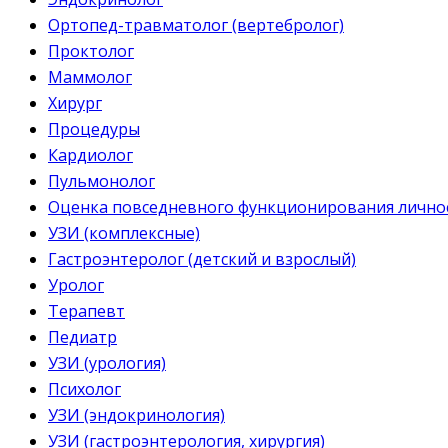
Ортопед-травматолог (вертебролог)
Проктолог
Маммолог
Хирург
Процедуры
Кардиолог
Пульмонолог
Оценка повседневного функционирования личнос
УЗИ (комплексные)
Гастроэнтеролог (детский и взрослый)
Уролог
Терапевт
Педиатр
УЗИ (урология)
Психолог
УЗИ (эндокринология)
УЗИ (гастроэнтерология, хирургия)