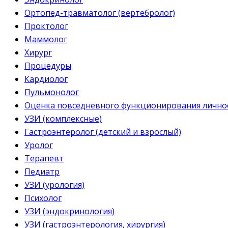
Ортопед-травматолог (вертебролог)
Проктолог
Маммолог
Хирург
Процедуры
Кардиолог
Пульмонолог
Оценка повседневного функционирования личнос
УЗИ (комплексные)
Гастроэнтеролог (детский и взрослый)
Уролог
Терапевт
Педиатр
УЗИ (урология)
Психолог
УЗИ (эндокринология)
УЗИ (гастроэнтерология, хирургия)