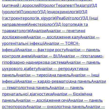
(дитячий і дорослий)
Уролог
Терапевт
Педіатр
УЗД
(урологія)
Психолог
УЗД (ендокринологія)
УЗД
(гастроентерологія, хірургія)
Реабілітолог
УЗД (інші
направлення)
Анестезіолог
УЗД (ортопедія та
травматологія)
Аналізи
Аналізи — генетичні
дослідження
Аналізи — дослідження калу
Аналізи —
урогенітальні інфекції
Аналізи — TORCH-
інфекції
Аналізи — фактори росту
Аналізи — панель
контроля анемії
Аналізи — ВІЛ
Аналізи — гіпоталамо-
гіпофізарно-надниркова система
Аналізи — панель
цукрового діабету
Аналізи — репродуктивна
панель
Аналізи — тиреоїдна панель
Аналізи — Інші
інфекції
Аналізи — кардіо-ревматоїдна панель
Аналізи
— гематологічна панель
Аналізи — панель
пренатальної діагностики
Аналізи — біохімічна
панель
Аналізи — дослідження сечі
Аналізи — панель
остеопорозу
Аналізи — онкологічна панель
Аналізи —