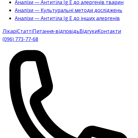
Аналізи — Антитіла Ig E до алергенів тварин
Аналізи — Культуральні методи досліджень
Аналізи — Антитіла Ig E до інших алергенів
Лікарі
Статті
Питання-відповідь
Відгуки
Контакти
(096) 773-77-68