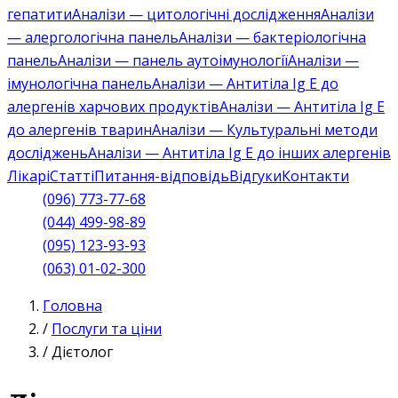
гепатити
Аналізи — цитологічні дослідження
Аналізи
— алергологічна панель
Аналізи — бактеріологічна
панель
Аналізи — панель аутоімунології
Аналізи —
імунологічна панель
Аналізи — Антитіла Ig E до
алергенів харчових продуктів
Аналізи — Антитіла Ig E
до алергенів тварин
Аналізи — Культуральні методи
досліджень
Аналізи — Антитіла Ig E до інших алергенів
Лікарі
Статті
Питання-відповідь
Відгуки
Контакти
(096) 773-77-68
(044) 499-98-89
(095) 123-93-93
(063) 01-02-300
Головна
/
Послуги та ціни
/
Дієтолог