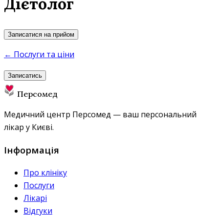
Дієтолог
Записатися на прийом
← Послуги та ціни
Записатись
Персомед
Медичний центр Персомед — ваш персональний
лікар у Києві.
Інформація
Про клініку
Послуги
Лікарі
Відгуки