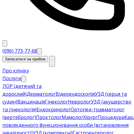
(096) 773-77-68
Записатися на прийом
Про клініку
Послуги
ЛОР (дитячий та
дорослий)
Дерматолог
Відеоендоскопія
УЗД (серця та
судин)
Вакцинація
Гінеколог
Невролог
УЗД (акушерство
та гінекологія)
Ендокринолог
Ортопед-травматолог
(вертебролог)
Проктолог
Мамолог
Хірург
Процедури
Кар
повсякденного функціонування особи (встановлення
інвалідності)
УЗД (комплексні)
Гастроентеролог