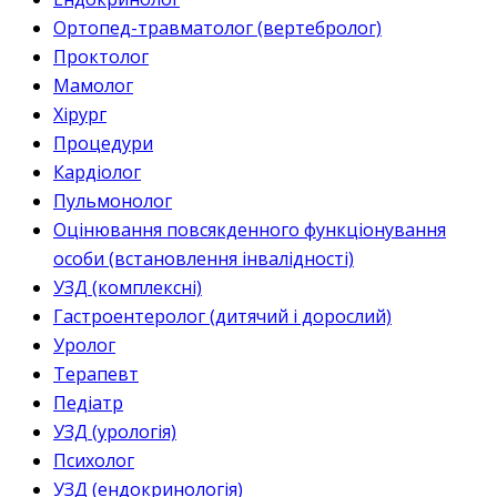
Ортопед-травматолог (вертебролог)
Проктолог
Мамолог
Хірург
Процедури
Кардіолог
Пульмонолог
Оцінювання повсякденного функціонування
особи (встановлення інвалідності)
УЗД (комплексні)
Гастроентеролог (дитячий і дорослий)
Уролог
Терапевт
Педіатр
УЗД (урологія)
Психолог
УЗД (ендокринологія)