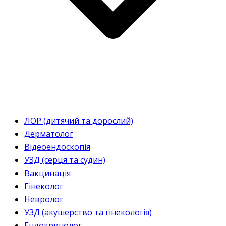
ЛОР (дитячий та дорослий)
Дерматолог
Відеоендоскопія
УЗД (серця та судин)
Вакцинація
Гінеколог
Невролог
УЗД (акушерство та гінекологія)
Ендокринолог