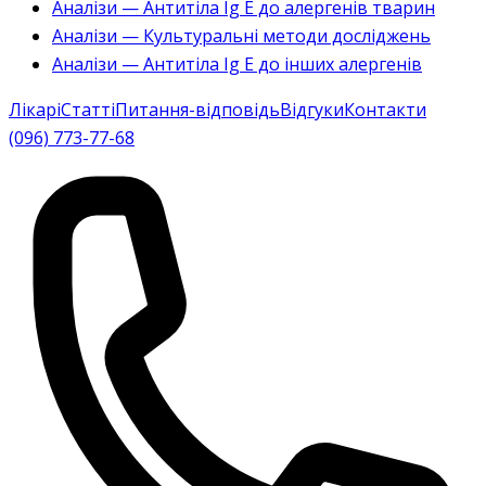
Аналізи — Антитіла Ig E до алергенів тварин
Аналізи — Культуральні методи досліджень
Аналізи — Антитіла Ig E до інших алергенів
Лікарі
Статті
Питання-відповідь
Відгуки
Контакти
(096) 773-77-68