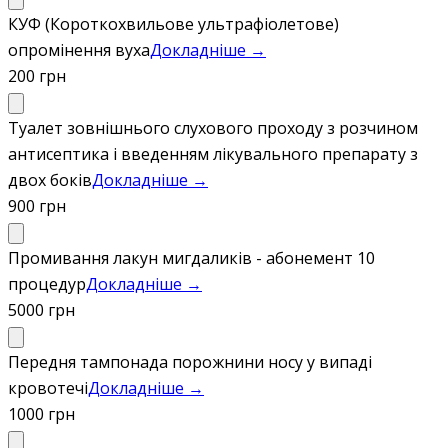
КУФ (Короткохвильове ультрафіолетове)
опромінення вуха
Докладніше →
200 грн
Туалет зовнішнього слухового проходу з розчином
антисептика і введенням лікувального препарату з
двох боків
Докладніше →
900 грн
Промивання лакун мигдаликів - абонемент 10
процедур
Докладніше →
5000 грн
Передня тампонада порожнини носу у випаді
кровотечі
Докладніше →
1000 грн