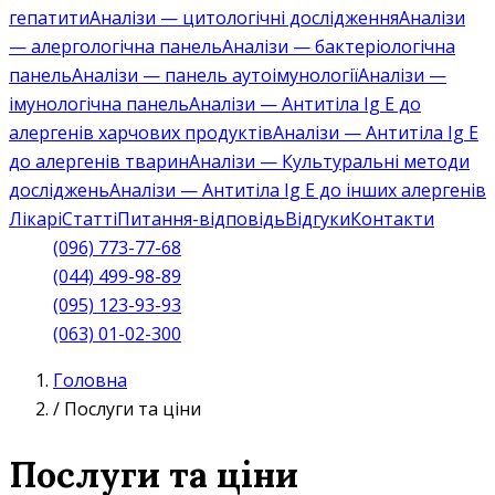
гепатити
Аналізи — цитологічні дослідження
Аналізи
— алергологічна панель
Аналізи — бактеріологічна
панель
Аналізи — панель аутоімунології
Аналізи —
імунологічна панель
Аналізи — Антитіла Ig E до
алергенів харчових продуктів
Аналізи — Антитіла Ig E
до алергенів тварин
Аналізи — Культуральні методи
досліджень
Аналізи — Антитіла Ig E до інших алергенів
Лікарі
Статті
Питання-відповідь
Відгуки
Контакти
(096) 773-77-68
(044) 499-98-89
(095) 123-93-93
(063) 01-02-300
Головна
/
Послуги та ціни
Послуги та ціни