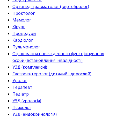
Ортопед-травматолог (вертебролог)
Проктолог
Мамолог
Хірург
Процедури
Кардіолог
Пульмонолог
Оцінювання повсякденного функціонування
особи (встановлення інвалідності)
УЗД (комплексні)
Гастроентеролог (дитячий і дорослий)
Уролог
Терапевт
Педіатр
УЗД (урологія)
Психолог
УЗД (ендокринологія)