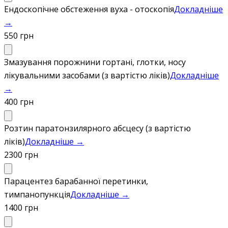
Ендоскопічне обстеження вуха - отоскопія
Докладніше
→
550 грн
Змазування порожнини гортані, глотки, носу
лікувальними засобами (з вартістю ліків)
Докладніше
→
400 грн
Розтин паратонзилярного абсцесу (з вартістю
ліків)
Докладніше →
2300 грн
Парацентез барабанної перетинки,
тимпанопункція
Докладніше →
1400 грн