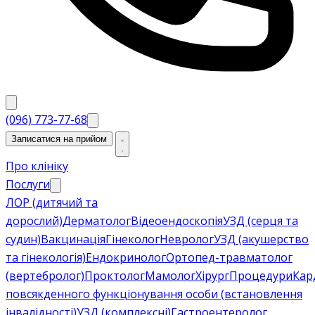
(096) 773-77-68
Записатися на прийом
Про клініку
Послуги
ЛОР (дитячий та
дорослий)
Дерматолог
Відеоендоскопія
УЗД (серця та
судин)
Вакцинація
Гінеколог
Невролог
УЗД (акушерство
та гінекологія)
Ендокринолог
Ортопед-травматолог
(вертебролог)
Проктолог
Мамолог
Хірург
Процедури
Кар
повсякденного функціонування особи (встановлення
інвалідності)
УЗД (комплексні)
Гастроентеролог