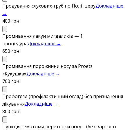
Продування слухових труб по Політцеру
Докладніше
→
400 грн
Промивання лакун мигдаликів — 1
процедура
Докладніше →
650 грн
Промивання порожнини носу за Proetz
«Кукушка»
Докладніше →
700 грн
Профогляд (профілактичний огляд) без призначення
лікування
Докладніше →
800 грн
Пункція гематоми перетенки носу – (без вартості