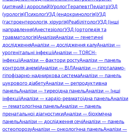
(дитячий і дорослий)
Уролог
Терапевт
Педіатр
УЗД
(урологія)
Психолог
УЗД (ендокринологія)
УЗД
(гастроентерологія, хірургія)
Реабілітолог
УЗД (інші
направлення)
Анестезіолог
УЗД (ортопедія та
травматологія)
Аналізи
Аналізи — генетичні
дослідження
Аналізи — дослідження калу
Аналізи —
урогенітальні інфекції
Аналізи — TORCH-
інфекції
Аналізи — фактори росту
Аналізи — панель
контроля анемії
Аналізи — ВІЛ
Аналізи — гіпоталамо-
гіпофізарно-надниркова система
Аналізи — панель
цукрового діабету
Аналізи — репродуктивна
панель
Аналізи — тиреоїдна панель
Аналізи — Інші
інфекції
Аналізи — кардіо-ревматоїдна панель
Аналізи
— гематологічна панель
Аналізи — панель
пренатальної діагностики
Аналізи — біохімічна
панель
Аналізи — дослідження сечі
Аналізи — панель
остеопорозу
Аналізи — онкологічна панель
Аналізи —