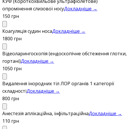
КУФ (Короткохвильове ультрафіолетове)
опромінення слизової носу
Докладніше →
150 грн
Коагуляція судин носа
Докладніше →
1800 грн
Відеоларингоскопія (ендоскопічне обстеження глотки,
гортані)
Докладніше →
1050 грн
Видалення інородних тіл ЛОР органів 1 категорії
складності
Докладніше →
800 грн
Анестезія аплікаційна, інфільтраційна
Докладніше →
110 грн