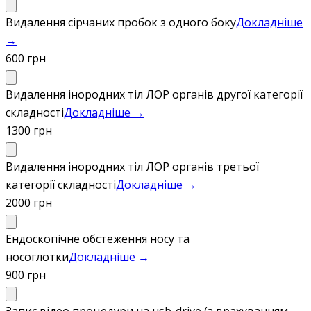
Видалення сірчаних пробок з одного боку
Докладніше
→
600 грн
Видалення інородних тіл ЛОР органів другої категорії
складності
Докладніше →
1300 грн
Видалення інородних тіл ЛОР органів третьої
категорії складності
Докладніше →
2000 грн
Ендоскопічне обстеження носу та
носоглотки
Докладніше →
900 грн
Запис відео процедури на usb-drive (з врахуванням