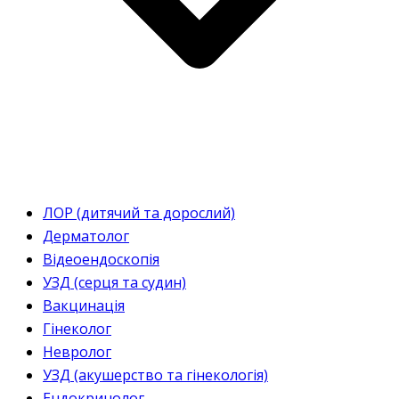
ЛОР (дитячий та дорослий)
Дерматолог
Відеоендоскопія
УЗД (серця та судин)
Вакцинація
Гінеколог
Невролог
УЗД (акушерство та гінекологія)
Ендокринолог