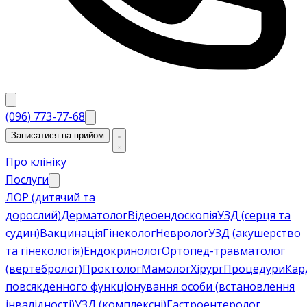
(096) 773-77-68
Записатися на прийом
Про клініку
Послуги
ЛОР (дитячий та
дорослий)
Дерматолог
Відеоендоскопія
УЗД (серця та
судин)
Вакцинація
Гінеколог
Невролог
УЗД (акушерство
та гінекологія)
Ендокринолог
Ортопед-травматолог
(вертебролог)
Проктолог
Мамолог
Хірург
Процедури
Кар
повсякденного функціонування особи (встановлення
інвалідності)
УЗД (комплексні)
Гастроентеролог