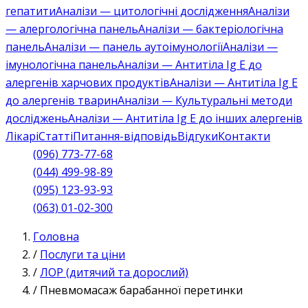
гепатити
Аналізи — цитологічні дослідження
Аналізи
— алергологічна панель
Аналізи — бактеріологічна
панель
Аналізи — панель аутоімунології
Аналізи —
імунологічна панель
Аналізи — Антитіла Ig E до
алергенів харчових продуктів
Аналізи — Антитіла Ig E
до алергенів тварин
Аналізи — Культуральні методи
досліджень
Аналізи — Антитіла Ig E до інших алергенів
Лікарі
Статті
Питання-відповідь
Відгуки
Контакти
(096) 773-77-68
(044) 499-98-89
(095) 123-93-93
(063) 01-02-300
Головна
/
Послуги та ціни
/
ЛОР (дитячий та дорослий)
/
Пневмомасаж барабанної перетинки