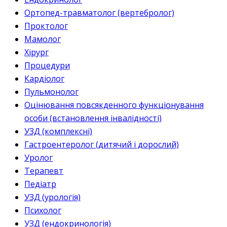
Ортопед-травматолог (вертебролог)
Проктолог
Мамолог
Хірург
Процедури
Кардіолог
Пульмонолог
Оцінювання повсякденного функціонування
особи (встановлення інвалідності)
УЗД (комплексні)
Гастроентеролог (дитячий і дорослий)
Уролог
Терапевт
Педіатр
УЗД (урологія)
Психолог
УЗД (ендокринологія)