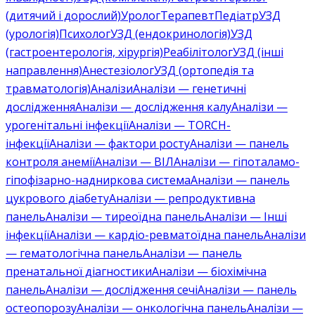
(дитячий і дорослий)
Уролог
Терапевт
Педіатр
УЗД
(урологія)
Психолог
УЗД (ендокринологія)
УЗД
(гастроентерологія, хірургія)
Реабілітолог
УЗД (інші
направлення)
Анестезіолог
УЗД (ортопедія та
травматологія)
Аналізи
Аналізи — генетичні
дослідження
Аналізи — дослідження калу
Аналізи —
урогенітальні інфекції
Аналізи — TORCH-
інфекції
Аналізи — фактори росту
Аналізи — панель
контроля анемії
Аналізи — ВІЛ
Аналізи — гіпоталамо-
гіпофізарно-надниркова система
Аналізи — панель
цукрового діабету
Аналізи — репродуктивна
панель
Аналізи — тиреоїдна панель
Аналізи — Інші
інфекції
Аналізи — кардіо-ревматоїдна панель
Аналізи
— гематологічна панель
Аналізи — панель
пренатальної діагностики
Аналізи — біохімічна
панель
Аналізи — дослідження сечі
Аналізи — панель
остеопорозу
Аналізи — онкологічна панель
Аналізи —