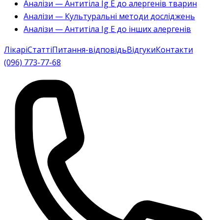
Аналізи — Антитіла Ig E до алергенів тварин
Аналізи — Культуральні методи досліджень
Аналізи — Антитіла Ig E до інших алергенів
Лікарі
Статті
Питання-відповідь
Відгуки
Контакти
(096) 773-77-68