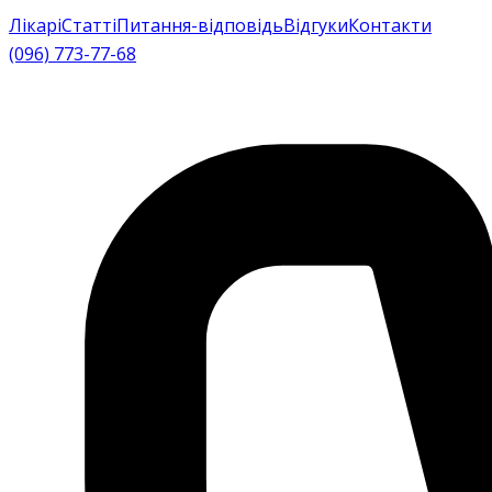
Лікарі
Статті
Питання-відповідь
Відгуки
Контакти
(096) 773-77-68