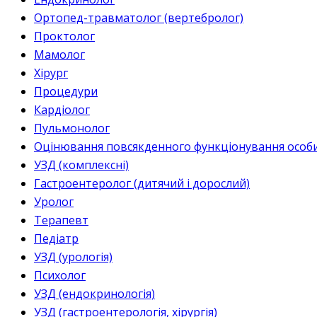
Ортопед-травматолог (вертебролог)
Проктолог
Мамолог
Хірург
Процедури
Кардіолог
Пульмонолог
Оцінювання повсякденного функціонування особи 
УЗД (комплексні)
Гастроентеролог (дитячий і дорослий)
Уролог
Терапевт
Педіатр
УЗД (урологія)
Психолог
УЗД (ендокринологія)
УЗД (гастроентерологія, хірургія)