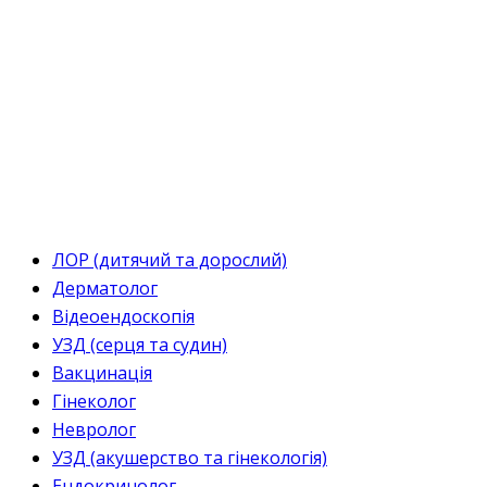
ЛОР (дитячий та дорослий)
Дерматолог
Відеоендоскопія
УЗД (серця та судин)
Вакцинація
Гінеколог
Невролог
УЗД (акушерство та гінекологія)
Ендокринолог