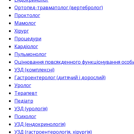
Ортопед-травматолог (вертебролог)
Проктолог
Мамолог
Хірург
Процедури
Кардіолог
Пульмонолог
Оцінювання повсякденного функціонування особи 
УЗД (комплексні)
Гастроентеролог (дитячий і дорослий)
Уролог
Терапевт
Педіатр
УЗД (урологія)
Психолог
УЗД (ендокринологія)
УЗД (гастроентерологія, хірургія)