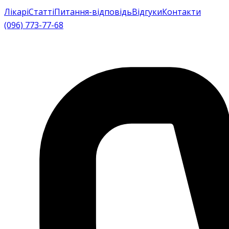
Лікарі
Статті
Питання-відповідь
Відгуки
Контакти
(096) 773-77-68