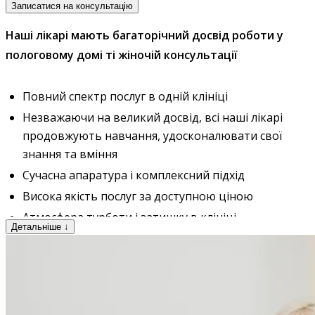
Записатися на консультацію
Наші лікарі мають багаторічний досвід роботи у
пологовому домі ті жіночій консультації
Повний спектр послуг в одній клініці
Незважаючи на великий досвід, всі наші лікарі
продовжують навчання, удосконалювати свої
знання та вміння
Сучасна апаратура і комплексний підхід
Висока якість послуг за доступною ціною
Атмосфера турботи і затишку в клініці
Детальніше
Можливість отримати консультацію
спеціаліста віддалено (за телефоном, skype, viber,
telegram, whatsapp)