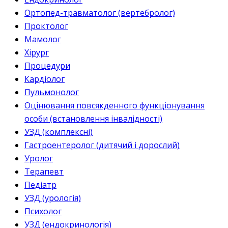
Ортопед-травматолог (вертебролог)
Проктолог
Мамолог
Хірург
Процедури
Кардіолог
Пульмонолог
Оцінювання повсякденного функціонування
особи (встановлення інвалідності)
УЗД (комплексні)
Гастроентеролог (дитячий і дорослий)
Уролог
Терапевт
Педіатр
УЗД (урологія)
Психолог
УЗД (ендокринологія)