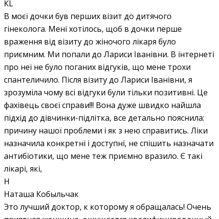
КL
В моєї дочки був перших візит до дитячого
гінеколога. Мені хотілось, щоб в дочки перше
враження від візиту до жіночого лікаря було
приємним. Ми попали до Лариси Іванівни. В інтернеті
про неї не було поганих відгуків, що мене трохи
спантеличило. Після візиту до Лариси Іванівни, я
зрозуміла чому всі відгуки були тільки позитивні. Це
фахівець своєї справи!!! Вона дуже швидко найшла
підхід до дівчинки-підлітка, все детально пояснила:
причину нашої проблеми і як з нею справитись. Ліки
назначила конкретні і доступні, не спішить назначати
антибіотики, що мене теж приємно вразило. Є такі
лікарі, які,
Н
Наташа Кобыльчак
Это лучший доктор, к которому я обращалась! Очень