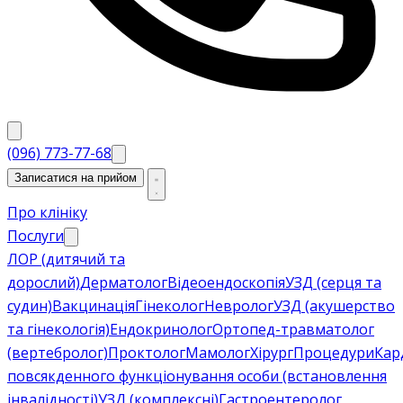
(096) 773-77-68
Записатися на прийом
Про клініку
Послуги
ЛОР (дитячий та
дорослий)
Дерматолог
Відеоендоскопія
УЗД (серця та
судин)
Вакцинація
Гінеколог
Невролог
УЗД (акушерство
та гінекологія)
Ендокринолог
Ортопед-травматолог
(вертебролог)
Проктолог
Мамолог
Хірург
Процедури
Кар
повсякденного функціонування особи (встановлення
інвалідності)
УЗД (комплексні)
Гастроентеролог