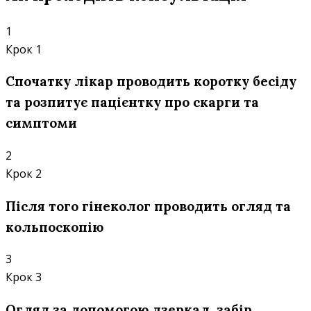
1
Крок 1
Спочатку лікар проводить коротку бесіду
та розпитує пацієнтку про скарги та
симптоми
2
Крок 2
Після того гінеколог проводить огляд та
кольпоскопію
3
Крок 3
Огляд за допомогою дзеркал, забір