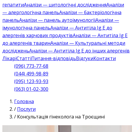
гепатити
Аналізи — цитологічні дослідження
Аналізи
— алергологічна панель
Аналізи — бактеріологічна
панель
Аналізи — панель аутоімунології
Аналізи —
імунологічна панель
Аналізи — Антитіла Ig E до
алергенів харчових продуктів
Аналізи — Антитіла Ig E
до алергенів тварин
Аналізи — Культуральні методи
досліджень
Аналізи — Антитіла Ig E до інших алергенів
Лікарі
Статті
Питання-відповідь
Відгуки
Контакти
(096) 773-77-68
(044) 499-98-89
(095) 123-93-93
(063) 01-02-300
Головна
/
Послуги
/
Консультація гінеколога на Троєщині