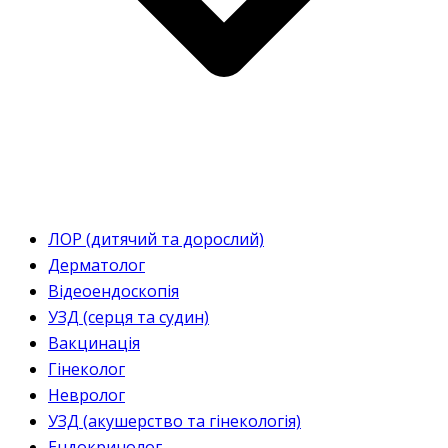
ЛОР (дитячий та дорослий)
Дерматолог
Відеоендоскопія
УЗД (серця та судин)
Вакцинація
Гінеколог
Невролог
УЗД (акушерство та гінекологія)
Ендокринолог