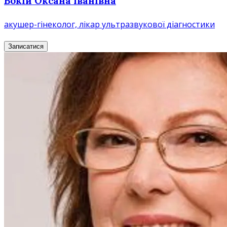
Бокій Оксана Іванівна
акушер-гінеколог, лікар ультразвукової діагностики
Записатися