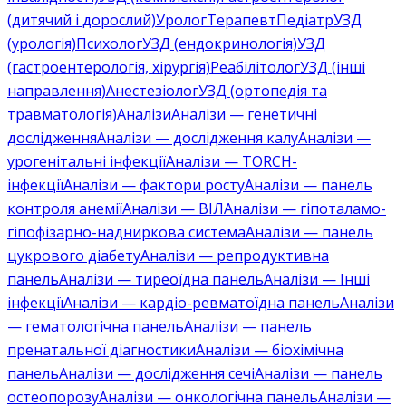
(дитячий і дорослий)
Уролог
Терапевт
Педіатр
УЗД
(урологія)
Психолог
УЗД (ендокринологія)
УЗД
(гастроентерологія, хірургія)
Реабілітолог
УЗД (інші
направлення)
Анестезіолог
УЗД (ортопедія та
травматологія)
Аналізи
Аналізи — генетичні
дослідження
Аналізи — дослідження калу
Аналізи —
урогенітальні інфекції
Аналізи — TORCH-
інфекції
Аналізи — фактори росту
Аналізи — панель
контроля анемії
Аналізи — ВІЛ
Аналізи — гіпоталамо-
гіпофізарно-надниркова система
Аналізи — панель
цукрового діабету
Аналізи — репродуктивна
панель
Аналізи — тиреоїдна панель
Аналізи — Інші
інфекції
Аналізи — кардіо-ревматоїдна панель
Аналізи
— гематологічна панель
Аналізи — панель
пренатальної діагностики
Аналізи — біохімічна
панель
Аналізи — дослідження сечі
Аналізи — панель
остеопорозу
Аналізи — онкологічна панель
Аналізи —