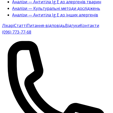
Аналізи — Антитіла Ig E до алергенів тварин
Аналізи — Культуральні методи досліджень
Аналізи — Антитіла Ig E до інших алергенів
Лікарі
Статті
Питання-відповідь
Відгуки
Контакти
(096) 773-77-68