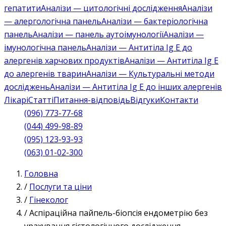
гепатити
Аналізи — цитологічні дослідження
Аналізи
— алергологічна панель
Аналізи — бактеріологічна
панель
Аналізи — панель аутоімунології
Аналізи —
імунологічна панель
Аналізи — Антитіла Ig E до
алергенів харчових продуктів
Аналізи — Антитіла Ig E
до алергенів тварин
Аналізи — Культуральні методи
досліджень
Аналізи — Антитіла Ig E до інших алергенів
Лікарі
Статті
Питання-відповідь
Відгуки
Контакти
(096) 773-77-68
(044) 499-98-89
(095) 123-93-93
(063) 01-02-300
Головна
/
Послуги та ціни
/
Гінеколог
/
Аспіраційна пайпель-біопсія ендометрію без