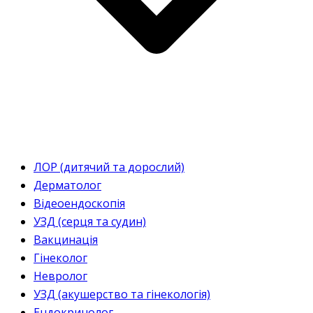
ЛОР (дитячий та дорослий)
Дерматолог
Відеоендоскопія
УЗД (серця та судин)
Вакцинація
Гінеколог
Невролог
УЗД (акушерство та гінекологія)
Ендокринолог