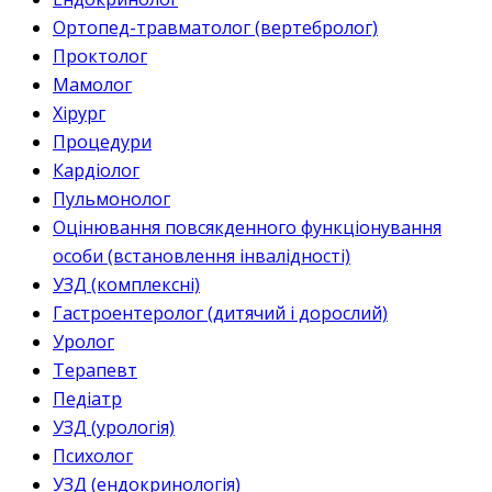
Ортопед-травматолог (вертебролог)
Проктолог
Мамолог
Хірург
Процедури
Кардіолог
Пульмонолог
Оцінювання повсякденного функціонування
особи (встановлення інвалідності)
УЗД (комплексні)
Гастроентеролог (дитячий і дорослий)
Уролог
Терапевт
Педіатр
УЗД (урологія)
Психолог
УЗД (ендокринологія)