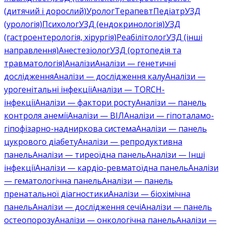
(дитячий і дорослий)
Уролог
Терапевт
Педіатр
УЗД
(урологія)
Психолог
УЗД (ендокринологія)
УЗД
(гастроентерологія, хірургія)
Реабілітолог
УЗД (інші
направлення)
Анестезіолог
УЗД (ортопедія та
травматологія)
Аналізи
Аналізи — генетичні
дослідження
Аналізи — дослідження калу
Аналізи —
урогенітальні інфекції
Аналізи — TORCH-
інфекції
Аналізи — фактори росту
Аналізи — панель
контроля анемії
Аналізи — ВІЛ
Аналізи — гіпоталамо-
гіпофізарно-надниркова система
Аналізи — панель
цукрового діабету
Аналізи — репродуктивна
панель
Аналізи — тиреоїдна панель
Аналізи — Інші
інфекції
Аналізи — кардіо-ревматоїдна панель
Аналізи
— гематологічна панель
Аналізи — панель
пренатальної діагностики
Аналізи — біохімічна
панель
Аналізи — дослідження сечі
Аналізи — панель
остеопорозу
Аналізи — онкологічна панель
Аналізи —