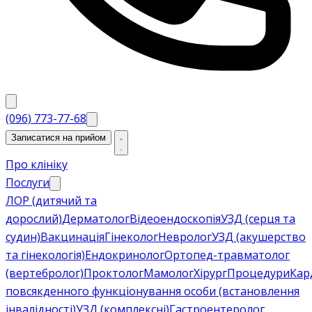
(096) 773-77-68
Записатися на прийом
Про клініку
Послуги
ЛОР (дитячий та
дорослий)
Дерматолог
Відеоендоскопія
УЗД (серця та
судин)
Вакцинація
Гінеколог
Невролог
УЗД (акушерство
та гінекологія)
Ендокринолог
Ортопед-травматолог
(вертебролог)
Проктолог
Мамолог
Хірург
Процедури
Кар
повсякденного функціонування особи (встановлення
інвалідності)
УЗД (комплексні)
Гастроентеролог