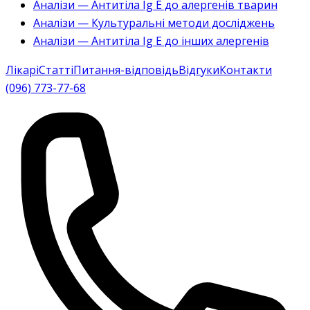
Аналізи — Антитіла Ig E до алергенів тварин
Аналізи — Культуральні методи досліджень
Аналізи — Антитіла Ig E до інших алергенів
Лікарі
Статті
Питання-відповідь
Відгуки
Контакти
(096) 773-77-68