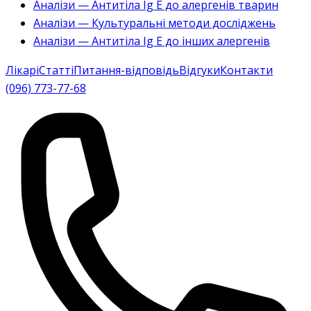
Аналізи — Антитіла Ig E до алергенів тварин
Аналізи — Культуральні методи досліджень
Аналізи — Антитіла Ig E до інших алергенів
Лікарі
Статті
Питання-відповідь
Відгуки
Контакти
(096) 773-77-68