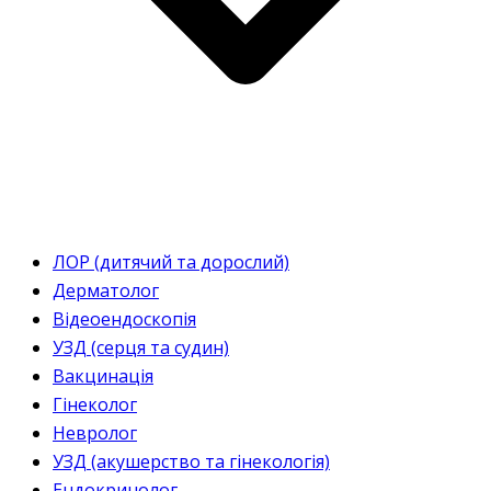
ЛОР (дитячий та дорослий)
Дерматолог
Відеоендоскопія
УЗД (серця та судин)
Вакцинація
Гінеколог
Невролог
УЗД (акушерство та гінекологія)
Ендокринолог