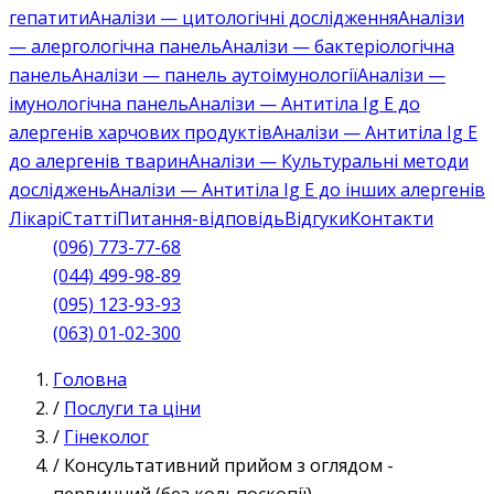
гепатити
Аналізи — цитологічні дослідження
Аналізи
— алергологічна панель
Аналізи — бактеріологічна
панель
Аналізи — панель аутоімунології
Аналізи —
імунологічна панель
Аналізи — Антитіла Ig E до
алергенів харчових продуктів
Аналізи — Антитіла Ig E
до алергенів тварин
Аналізи — Культуральні методи
досліджень
Аналізи — Антитіла Ig E до інших алергенів
Лікарі
Статті
Питання-відповідь
Відгуки
Контакти
(096) 773-77-68
(044) 499-98-89
(095) 123-93-93
(063) 01-02-300
Головна
/
Послуги та ціни
/
Гінеколог
/
Консультативний прийом з оглядом -