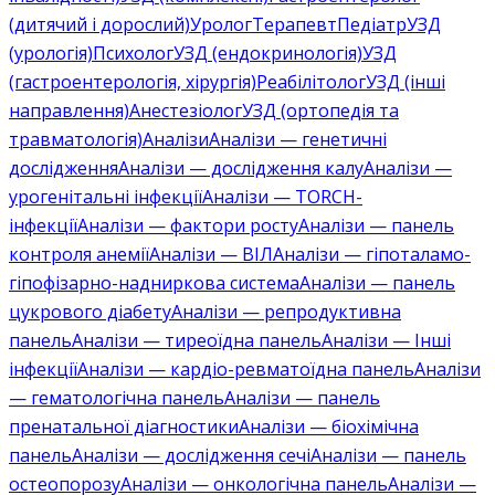
(дитячий і дорослий)
Уролог
Терапевт
Педіатр
УЗД
(урологія)
Психолог
УЗД (ендокринологія)
УЗД
(гастроентерологія, хірургія)
Реабілітолог
УЗД (інші
направлення)
Анестезіолог
УЗД (ортопедія та
травматологія)
Аналізи
Аналізи — генетичні
дослідження
Аналізи — дослідження калу
Аналізи —
урогенітальні інфекції
Аналізи — TORCH-
інфекції
Аналізи — фактори росту
Аналізи — панель
контроля анемії
Аналізи — ВІЛ
Аналізи — гіпоталамо-
гіпофізарно-надниркова система
Аналізи — панель
цукрового діабету
Аналізи — репродуктивна
панель
Аналізи — тиреоїдна панель
Аналізи — Інші
інфекції
Аналізи — кардіо-ревматоїдна панель
Аналізи
— гематологічна панель
Аналізи — панель
пренатальної діагностики
Аналізи — біохімічна
панель
Аналізи — дослідження сечі
Аналізи — панель
остеопорозу
Аналізи — онкологічна панель
Аналізи —