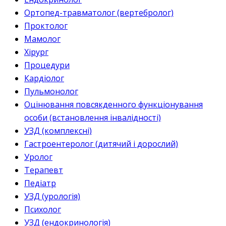
Ортопед-травматолог (вертебролог)
Проктолог
Мамолог
Хірург
Процедури
Кардіолог
Пульмонолог
Оцінювання повсякденного функціонування
особи (встановлення інвалідності)
УЗД (комплексні)
Гастроентеролог (дитячий і дорослий)
Уролог
Терапевт
Педіатр
УЗД (урологія)
Психолог
УЗД (ендокринологія)