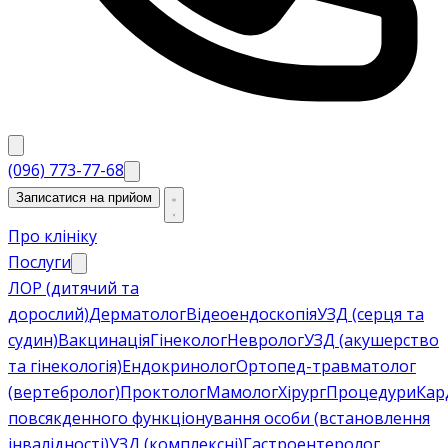
(096) 773-77-68
Записатися на прийом
Про клініку
Послуги
ЛОР (дитячий та
дорослий)
Дерматолог
Відеоендоскопія
УЗД (серця та
судин)
Вакцинація
Гінеколог
Невролог
УЗД (акушерство
та гінекологія)
Ендокринолог
Ортопед-травматолог
(вертебролог)
Проктолог
Мамолог
Хірург
Процедури
Кар
повсякденного функціонування особи (встановлення
інвалідності)
УЗД (комплексні)
Гастроентеролог