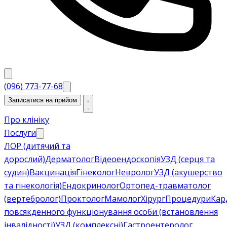
(096) 773-77-68
Записатися на прийом
Про клініку
Послуги
ЛОР (дитячий та
дорослий)
Дерматолог
Відеоендоскопія
УЗД (серця та
судин)
Вакцинація
Гінеколог
Невролог
УЗД (акушерство
та гінекологія)
Ендокринолог
Ортопед-травматолог
(вертебролог)
Проктолог
Мамолог
Хірург
Процедури
Кар
повсякденного функціонування особи (встановлення
інвалідності)
УЗД (комплексні)
Гастроентеролог