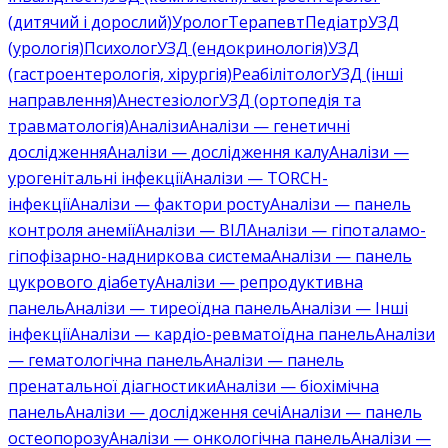
(дитячий і дорослий)
Уролог
Терапевт
Педіатр
УЗД
(урологія)
Психолог
УЗД (ендокринологія)
УЗД
(гастроентерологія, хірургія)
Реабілітолог
УЗД (інші
направлення)
Анестезіолог
УЗД (ортопедія та
травматологія)
Аналізи
Аналізи — генетичні
дослідження
Аналізи — дослідження калу
Аналізи —
урогенітальні інфекції
Аналізи — TORCH-
інфекції
Аналізи — фактори росту
Аналізи — панель
контроля анемії
Аналізи — ВІЛ
Аналізи — гіпоталамо-
гіпофізарно-надниркова система
Аналізи — панель
цукрового діабету
Аналізи — репродуктивна
панель
Аналізи — тиреоїдна панель
Аналізи — Інші
інфекції
Аналізи — кардіо-ревматоїдна панель
Аналізи
— гематологічна панель
Аналізи — панель
пренатальної діагностики
Аналізи — біохімічна
панель
Аналізи — дослідження сечі
Аналізи — панель
остеопорозу
Аналізи — онкологічна панель
Аналізи —