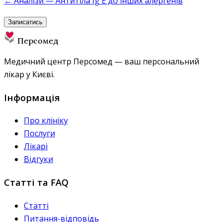
← Аналізи — Антитіла Ig E до інших алергенів
Записатись
Персомед
Медичний центр Персомед — ваш персональний
лікар у Києві.
Інформація
Про клініку
Послуги
Лікарі
Відгуки
Статті та FAQ
Статті
Питання-відповідь