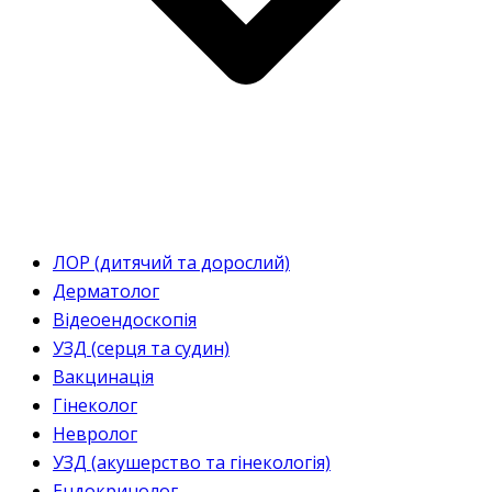
ЛОР (дитячий та дорослий)
Дерматолог
Відеоендоскопія
УЗД (серця та судин)
Вакцинація
Гінеколог
Невролог
УЗД (акушерство та гінекологія)
Ендокринолог