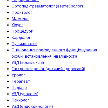
Ортопед-травматолог (вертебролог)
Проктолог
Мамолог
Хірург
Процедури
Кардіолог
Пульмонолог
Оцінювання повсякденного функціонування
особи (встановлення інвалідності)
УЗД (комплексні)
Гастроентеролог (дитячий і дорослий)
Уролог
Терапевт
Педіатр
УЗД (урологія)
Психолог
УЗД (ендокринологія)