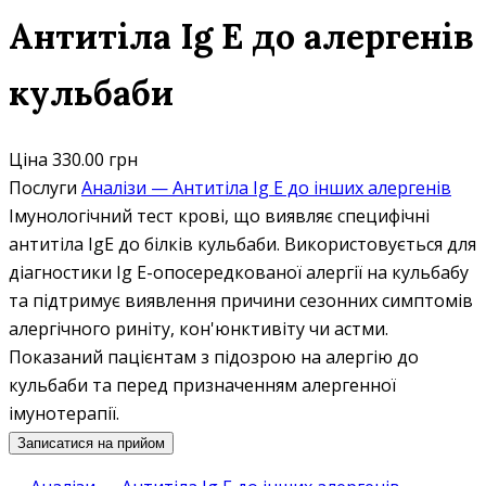
Антитіла Ig E до алергенів
кульбаби
Ціна
330.00 грн
Послуги
Аналізи — Антитіла Ig E до інших алергенів
Імунологічний тест крові, що виявляє специфічні
антитіла IgE до білків кульбаби. Використовується для
діагностики Ig E-опосередкованої алергії на кульбабу
та підтримує виявлення причини сезонних симптомів
алергічного риніту, кон'юнктивіту чи астми.
Показаний пацієнтам з підозрою на алергію до
кульбаби та перед призначенням алергенної
імунотерапії.
Записатися на прийом