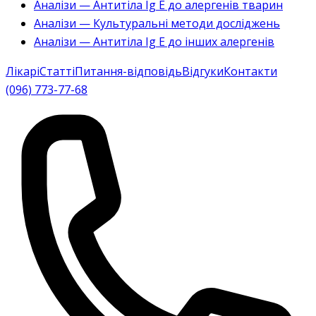
Аналізи — Антитіла Ig E до алергенів тварин
Аналізи — Культуральні методи досліджень
Аналізи — Антитіла Ig E до інших алергенів
Лікарі
Статті
Питання-відповідь
Відгуки
Контакти
(096) 773-77-68