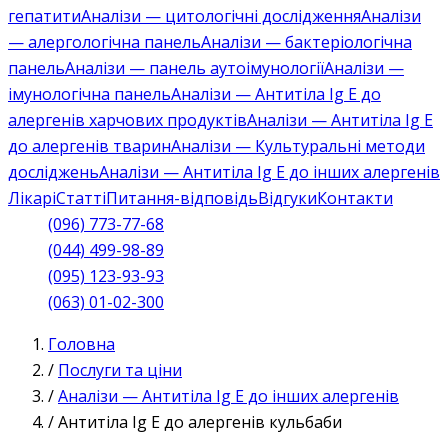
гепатити
Аналізи — цитологічні дослідження
Аналізи
— алергологічна панель
Аналізи — бактеріологічна
панель
Аналізи — панель аутоімунології
Аналізи —
імунологічна панель
Аналізи — Антитіла Ig E до
алергенів харчових продуктів
Аналізи — Антитіла Ig E
до алергенів тварин
Аналізи — Культуральні методи
досліджень
Аналізи — Антитіла Ig E до інших алергенів
Лікарі
Статті
Питання-відповідь
Відгуки
Контакти
(096) 773-77-68
(044) 499-98-89
(095) 123-93-93
(063) 01-02-300
Головна
/
Послуги та ціни
/
Аналізи — Антитіла Ig E до інших алергенів
/
Антитіла Ig E до алергенів кульбаби