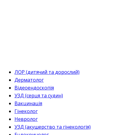
ЛОР (дитячий та дорослий)
Дерматолог
Відеоендоскопія
УЗД (серця та судин)
Вакцинація
Гінеколог
Невролог
УЗД (акушерство та гінекологія)
Ендокринолог