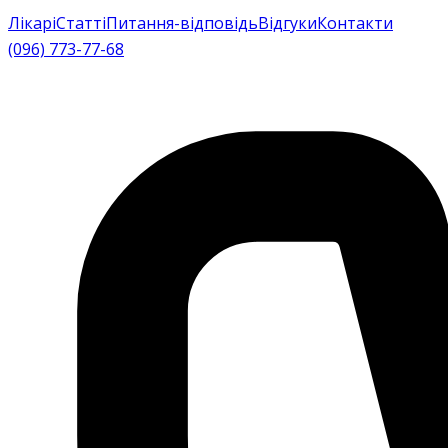
Лікарі
Статті
Питання-відповідь
Відгуки
Контакти
(096) 773-77-68