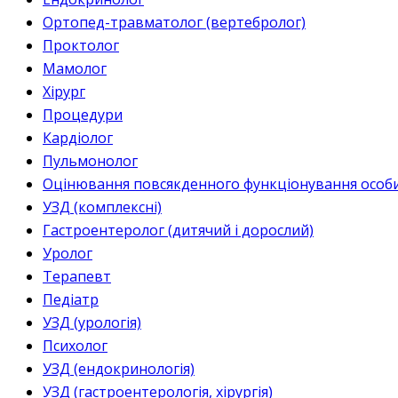
Ортопед-травматолог (вертебролог)
Проктолог
Мамолог
Хірург
Процедури
Кардіолог
Пульмонолог
Оцінювання повсякденного функціонування особи 
УЗД (комплексні)
Гастроентеролог (дитячий і дорослий)
Уролог
Терапевт
Педіатр
УЗД (урологія)
Психолог
УЗД (ендокринологія)
УЗД (гастроентерологія, хірургія)