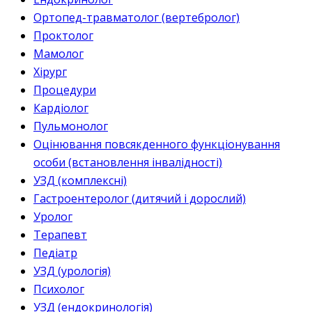
Ортопед-травматолог (вертебролог)
Проктолог
Мамолог
Хірург
Процедури
Кардіолог
Пульмонолог
Оцінювання повсякденного функціонування
особи (встановлення інвалідності)
УЗД (комплексні)
Гастроентеролог (дитячий і дорослий)
Уролог
Терапевт
Педіатр
УЗД (урологія)
Психолог
УЗД (ендокринологія)