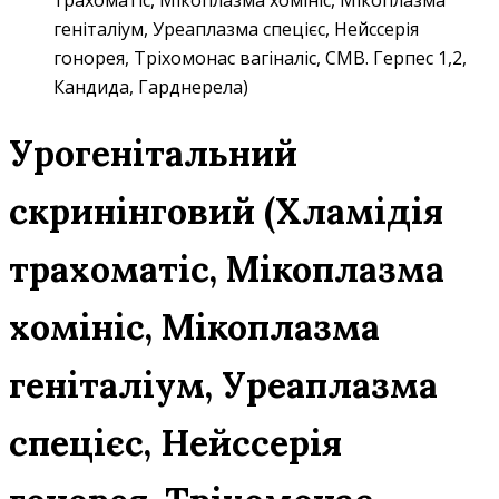
трахоматіс, Мікоплазма хомініс, Мікоплазма
геніталіум, Уреаплазма спецієс, Нейссерія
гонорея, Тріхомонас вагіналіс, СМВ. Герпес 1,2,
Кандида, Гарднерела)
Урогенітальний
скринінговий (Хламідія
трахоматіс, Мікоплазма
хомініс, Мікоплазма
геніталіум, Уреаплазма
спецієс, Нейссерія