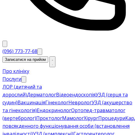
(096) 773-77-68
Записатися на прийом
Про клініку
Послуги
ЛОР (дитячий та
дорослий)
Дерматолог
Відеоендоскопія
УЗД (серця та
судин)
Вакцинація
Гінеколог
Невролог
УЗД (акушерство
та гінекологія)
Ендокринолог
Ортопед-травматолог
(вертебролог)
Проктолог
Мамолог
Хірург
Процедури
Кар
повсякденного функціонування особи (встановлення
інвалідності)
УЗД (комплексні)
Гастроентеролог