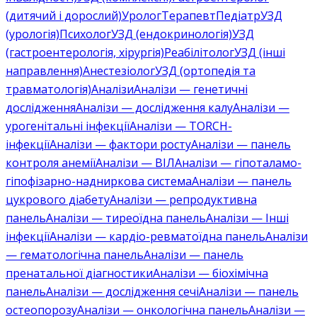
(дитячий і дорослий)
Уролог
Терапевт
Педіатр
УЗД
(урологія)
Психолог
УЗД (ендокринологія)
УЗД
(гастроентерологія, хірургія)
Реабілітолог
УЗД (інші
направлення)
Анестезіолог
УЗД (ортопедія та
травматологія)
Аналізи
Аналізи — генетичні
дослідження
Аналізи — дослідження калу
Аналізи —
урогенітальні інфекції
Аналізи — TORCH-
інфекції
Аналізи — фактори росту
Аналізи — панель
контроля анемії
Аналізи — ВІЛ
Аналізи — гіпоталамо-
гіпофізарно-надниркова система
Аналізи — панель
цукрового діабету
Аналізи — репродуктивна
панель
Аналізи — тиреоїдна панель
Аналізи — Інші
інфекції
Аналізи — кардіо-ревматоїдна панель
Аналізи
— гематологічна панель
Аналізи — панель
пренатальної діагностики
Аналізи — біохімічна
панель
Аналізи — дослідження сечі
Аналізи — панель
остеопорозу
Аналізи — онкологічна панель
Аналізи —