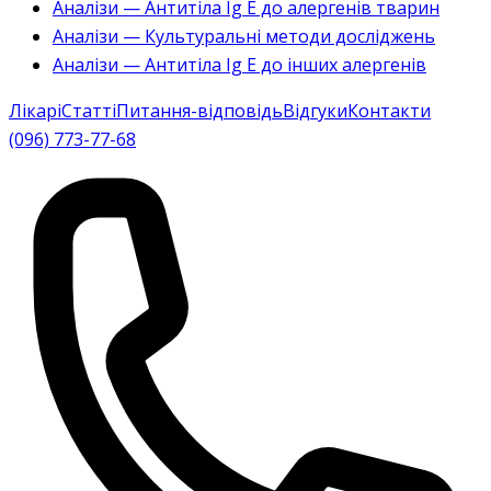
Аналізи — Антитіла Ig E до алергенів тварин
Аналізи — Культуральні методи досліджень
Аналізи — Антитіла Ig E до інших алергенів
Лікарі
Статті
Питання-відповідь
Відгуки
Контакти
(096) 773-77-68