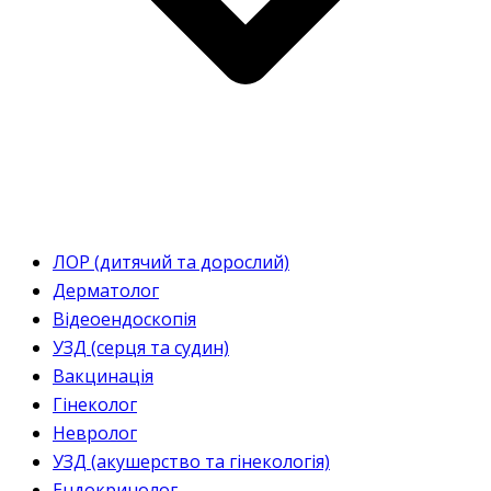
ЛОР (дитячий та дорослий)
Дерматолог
Відеоендоскопія
УЗД (серця та судин)
Вакцинація
Гінеколог
Невролог
УЗД (акушерство та гінекологія)
Ендокринолог