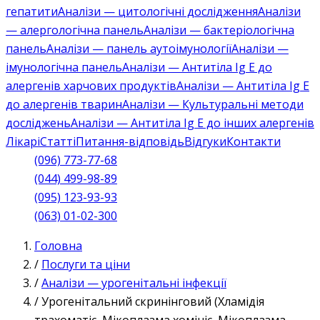
гепатити
Аналізи — цитологічні дослідження
Аналізи
— алергологічна панель
Аналізи — бактеріологічна
панель
Аналізи — панель аутоімунології
Аналізи —
імунологічна панель
Аналізи — Антитіла Ig E до
алергенів харчових продуктів
Аналізи — Антитіла Ig E
до алергенів тварин
Аналізи — Культуральні методи
досліджень
Аналізи — Антитіла Ig E до інших алергенів
Лікарі
Статті
Питання-відповідь
Відгуки
Контакти
(096) 773-77-68
(044) 499-98-89
(095) 123-93-93
(063) 01-02-300
Головна
/
Послуги та ціни
/
Аналізи — урогенітальні інфекції
/
Урогенітальний скринінговий (Хламідія