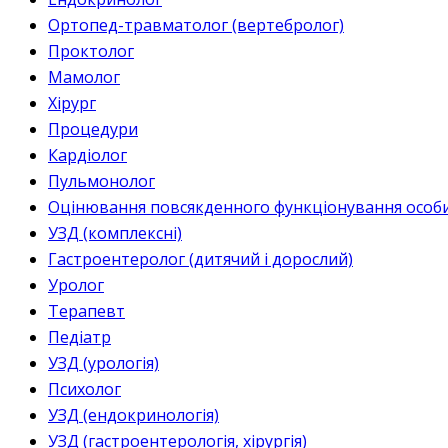
Ортопед-травматолог (вертебролог)
Проктолог
Мамолог
Хірург
Процедури
Кардіолог
Пульмонолог
Оцінювання повсякденного функціонування особи 
УЗД (комплексні)
Гастроентеролог (дитячий і дорослий)
Уролог
Терапевт
Педіатр
УЗД (урологія)
Психолог
УЗД (ендокринологія)
УЗД (гастроентерологія, хірургія)