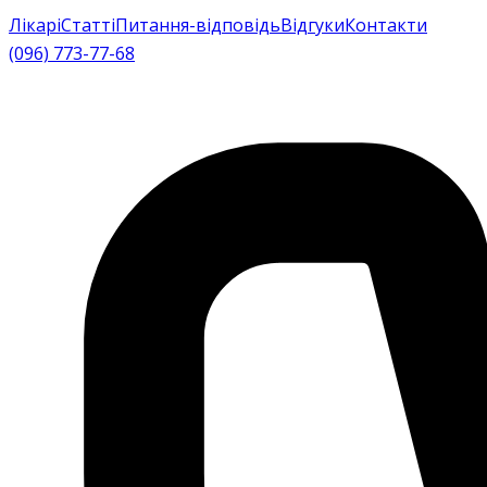
Лікарі
Статті
Питання-відповідь
Відгуки
Контакти
(096) 773-77-68