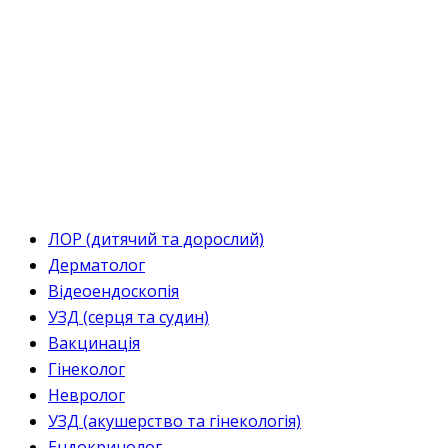
ЛОР (дитячий та дорослий)
Дерматолог
Відеоендоскопія
УЗД (серця та судин)
Вакцинація
Гінеколог
Невролог
УЗД (акушерство та гінекологія)
Ендокринолог