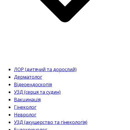
ЛОР (дитячий та дорослий)
Дерматолог
Відеоендоскопія
УЗД (серця та судин)
Вакцинація
Гінеколог
Невролог
УЗД (акушерство та гінекологія)
Ендокринолог