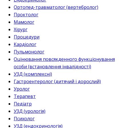
Ортопед-травматолог (вертебролог)
Проктолог
Мамолог
Хірург
Процедури
Кардіолог
Пульмонолог
Оцінювання повсякденного функціонування
особи (встановлення інвалідності)
УЗД (комплексні)
Гастроентеролог (дитячий і дорослий)
Уролог
Терапевт
Педіатр
УЗД (урологія)
Психолог
УЗД (ендокринологія)