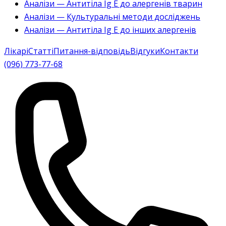
Аналізи — Антитіла Ig E до алергенів тварин
Аналізи — Культуральні методи досліджень
Аналізи — Антитіла Ig E до інших алергенів
Лікарі
Статті
Питання-відповідь
Відгуки
Контакти
(096) 773-77-68