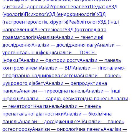
(дитячий і дорослий)
Уролог
Терапевт
Педіатр
УЗД
(урологія)
Психолог
УЗД (ендокринологія)
УЗД
(гастроентерологія, хірургія)
Реабілітолог
УЗД (інші
направлення)
Анестезіолог
УЗД (ортопедія та
травматологія)
Аналізи
Аналізи — генетичні
дослідження
Аналізи — дослідження калу
Аналізи —
урогенітальні інфекції
Аналізи — TORCH-
інфекції
Аналізи — фактори росту
Аналізи — панель
контроля анемії
Аналізи — ВІЛ
Аналізи — гіпоталамо-
гіпофізарно-надниркова система
Аналізи — панель
цукрового діабету
Аналізи — репродуктивна
панель
Аналізи — тиреоїдна панель
Аналізи — Інші
інфекції
Аналізи — кардіо-ревматоїдна панель
Аналізи
— гематологічна панель
Аналізи — панель
пренатальної діагностики
Аналізи — біохімічна
панель
Аналізи — дослідження сечі
Аналізи — панель
остеопорозу
Аналізи — онкологічна панель
Аналізи —