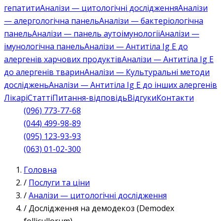
гепатити
Аналізи — цитологічні дослідження
Аналізи
— алергологічна панель
Аналізи — бактеріологічна
панель
Аналізи — панель аутоімунології
Аналізи —
імунологічна панель
Аналізи — Антитіла Ig E до
алергенів харчових продуктів
Аналізи — Антитіла Ig E
до алергенів тварин
Аналізи — Культуральні методи
досліджень
Аналізи — Антитіла Ig E до інших алергенів
Лікарі
Статті
Питання-відповідь
Відгуки
Контакти
(096) 773-77-68
(044) 499-98-89
(095) 123-93-93
(063) 01-02-300
Головна
/
Послуги та ціни
/
Аналізи — цитологічні дослідження
/
Дослідження на демодекоз (Demodex