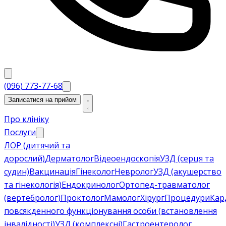
(096) 773-77-68
Записатися на прийом
Про клініку
Послуги
ЛОР (дитячий та
дорослий)
Дерматолог
Відеоендоскопія
УЗД (серця та
судин)
Вакцинація
Гінеколог
Невролог
УЗД (акушерство
та гінекологія)
Ендокринолог
Ортопед-травматолог
(вертебролог)
Проктолог
Мамолог
Хірург
Процедури
Кар
повсякденного функціонування особи (встановлення
інвалідності)
УЗД (комплексні)
Гастроентеролог