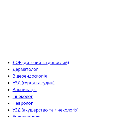
ЛОР (дитячий та дорослий)
Дерматолог
Відеоендоскопія
УЗД (серця та судин)
Вакцинація
Гінеколог
Невролог
УЗД (акушерство та гінекологія)
Ендокринолог