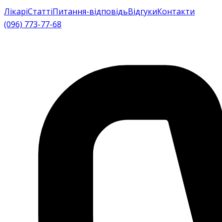
Лікарі
Статті
Питання-відповідь
Відгуки
Контакти
(096) 773-77-68