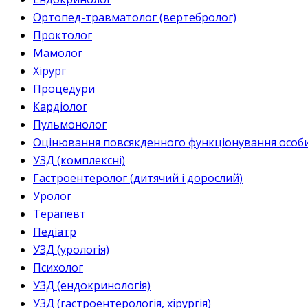
Ортопед-травматолог (вертебролог)
Проктолог
Мамолог
Хірург
Процедури
Кардіолог
Пульмонолог
Оцінювання повсякденного функціонування особи 
УЗД (комплексні)
Гастроентеролог (дитячий і дорослий)
Уролог
Терапевт
Педіатр
УЗД (урологія)
Психолог
УЗД (ендокринологія)
УЗД (гастроентерологія, хірургія)