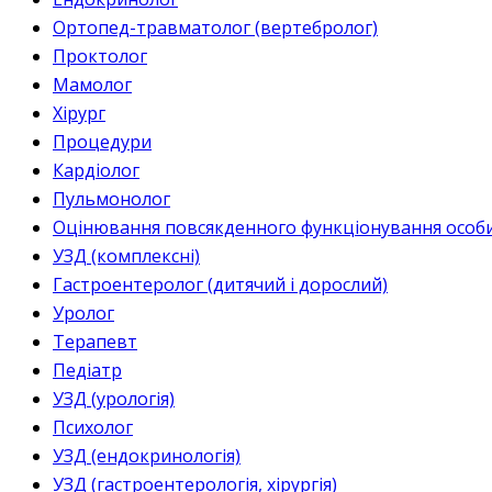
Ортопед-травматолог (вертебролог)
Проктолог
Мамолог
Хірург
Процедури
Кардіолог
Пульмонолог
Оцінювання повсякденного функціонування особи 
УЗД (комплексні)
Гастроентеролог (дитячий і дорослий)
Уролог
Терапевт
Педіатр
УЗД (урологія)
Психолог
УЗД (ендокринологія)
УЗД (гастроентерологія, хірургія)