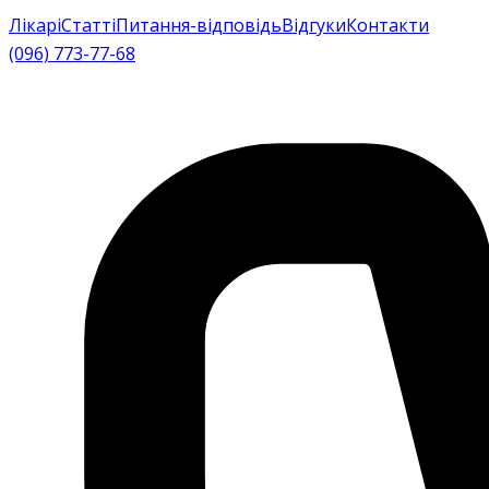
Лікарі
Статті
Питання-відповідь
Відгуки
Контакти
(096) 773-77-68