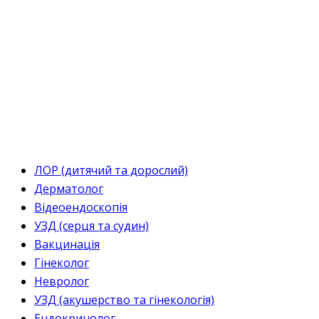
ЛОР (дитячий та дорослий)
Дерматолог
Відеоендоскопія
УЗД (серця та судин)
Вакцинація
Гінеколог
Невролог
УЗД (акушерство та гінекологія)
Ендокринолог