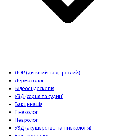
ЛОР (дитячий та дорослий)
Дерматолог
Відеоендоскопія
УЗД (серця та судин)
Вакцинація
Гінеколог
Невролог
УЗД (акушерство та гінекологія)
Ендокринолог