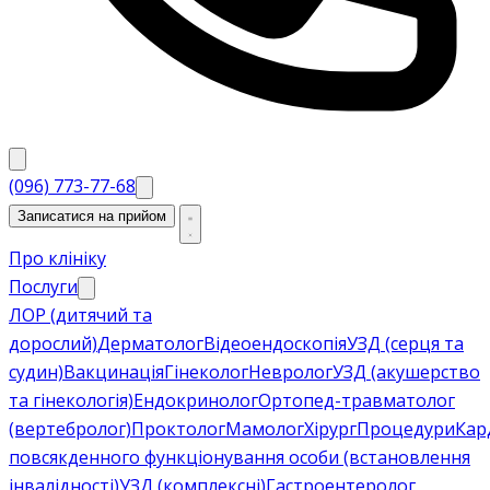
(096) 773-77-68
Записатися на прийом
Про клініку
Послуги
ЛОР (дитячий та
дорослий)
Дерматолог
Відеоендоскопія
УЗД (серця та
судин)
Вакцинація
Гінеколог
Невролог
УЗД (акушерство
та гінекологія)
Ендокринолог
Ортопед-травматолог
(вертебролог)
Проктолог
Мамолог
Хірург
Процедури
Кар
повсякденного функціонування особи (встановлення
інвалідності)
УЗД (комплексні)
Гастроентеролог