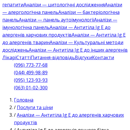
гепатити
Аналізи — цитологічні дослідження
Аналізи
— алергологічна панель
Аналізи — бактеріологічна
панель
Аналізи — панель аутоімунології
Аналізи —
імунологічна панель
Аналізи — Антитіла Ig E до
алергенів харчових продуктів
Аналізи — Антитіла Ig E
до алергенів тварин
Аналізи — Культуральні методи
досліджень
Аналізи — Антитіла Ig E до інших алергенів
Лікарі
Статті
Питання-відповідь
Відгуки
Контакти
(096) 773-77-68
(044) 499-98-89
(095) 123-93-93
(063) 01-02-300
Головна
/
Послуги та ціни
/
Аналізи — Антитіла Ig E до алергенів харчових
продуктів