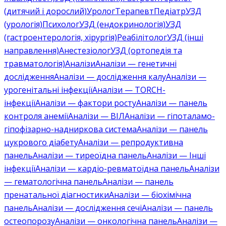
(дитячий і дорослий)
Уролог
Терапевт
Педіатр
УЗД
(урологія)
Психолог
УЗД (ендокринологія)
УЗД
(гастроентерологія, хірургія)
Реабілітолог
УЗД (інші
направлення)
Анестезіолог
УЗД (ортопедія та
травматологія)
Аналізи
Аналізи — генетичні
дослідження
Аналізи — дослідження калу
Аналізи —
урогенітальні інфекції
Аналізи — TORCH-
інфекції
Аналізи — фактори росту
Аналізи — панель
контроля анемії
Аналізи — ВІЛ
Аналізи — гіпоталамо-
гіпофізарно-надниркова система
Аналізи — панель
цукрового діабету
Аналізи — репродуктивна
панель
Аналізи — тиреоїдна панель
Аналізи — Інші
інфекції
Аналізи — кардіо-ревматоїдна панель
Аналізи
— гематологічна панель
Аналізи — панель
пренатальної діагностики
Аналізи — біохімічна
панель
Аналізи — дослідження сечі
Аналізи — панель
остеопорозу
Аналізи — онкологічна панель
Аналізи —