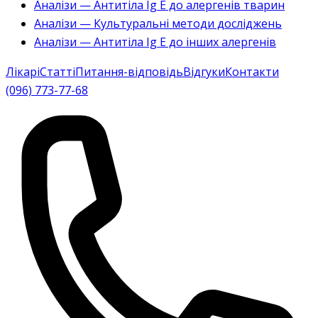
Аналізи — Антитіла Ig E до алергенів тварин
Аналізи — Культуральні методи досліджень
Аналізи — Антитіла Ig E до інших алергенів
Лікарі
Статті
Питання-відповідь
Відгуки
Контакти
(096) 773-77-68