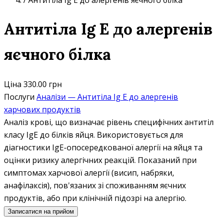
/
Антитіла Ig E до алергенів яєчного білка
Антитіла Ig E до алергенів
яєчного білка
Ціна
330.00 грн
Послуги
Аналізи — Антитіла Ig E до алергенів
харчових продуктів
Аналіз крові, що визначає рівень специфічних антитіл
класу IgE до білків яйця. Використовується для
діагностики IgE-опосередкованої алергії на яйця та
оцінки ризику алергічних реакцій. Показаний при
симптомах харчової алергії (висип, набряки,
анафілаксія), пов'язаних зі споживанням яєчних
продуктів, або при клінічній підозрі на алергію.
Записатися на прийом