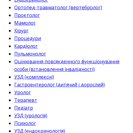
Ортопед-травматолог (вертебролог)
Проктолог
Мамолог
Хірург
Процедури
Кардіолог
Пульмонолог
Оцінювання повсякденного функціонування
особи (встановлення інвалідності)
УЗД (комплексні)
Гастроентеролог (дитячий і дорослий)
Уролог
Терапевт
Педіатр
УЗД (урологія)
Психолог
УЗД (ендокринологія)