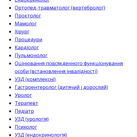
Ортопед-травматолог (вертебролог)
Проктолог
Мамолог
Хірург
Процедури
Кардіолог
Пульмонолог
Оцінювання повсякденного функціонування
особи (встановлення інвалідності)
УЗД (комплексні)
Гастроентеролог (дитячий і дорослий)
Уролог
Терапевт
Педіатр
УЗД (урологія)
Психолог
УЗД (ендокринологія)