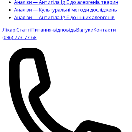
Аналізи — Антитіла Ig E до алергенів тварин
Аналізи — Культуральні методи досліджень
Аналізи — Антитіла Ig E до інших алергенів
Лікарі
Статті
Питання-відповідь
Відгуки
Контакти
(096) 773-77-68