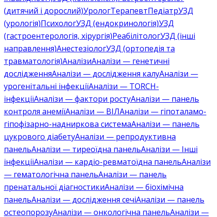
(дитячий і дорослий)
Уролог
Терапевт
Педіатр
УЗД
(урологія)
Психолог
УЗД (ендокринологія)
УЗД
(гастроентерологія, хірургія)
Реабілітолог
УЗД (інші
направлення)
Анестезіолог
УЗД (ортопедія та
травматологія)
Аналізи
Аналізи — генетичні
дослідження
Аналізи — дослідження калу
Аналізи —
урогенітальні інфекції
Аналізи — TORCH-
інфекції
Аналізи — фактори росту
Аналізи — панель
контроля анемії
Аналізи — ВІЛ
Аналізи — гіпоталамо-
гіпофізарно-надниркова система
Аналізи — панель
цукрового діабету
Аналізи — репродуктивна
панель
Аналізи — тиреоїдна панель
Аналізи — Інші
інфекції
Аналізи — кардіо-ревматоїдна панель
Аналізи
— гематологічна панель
Аналізи — панель
пренатальної діагностики
Аналізи — біохімічна
панель
Аналізи — дослідження сечі
Аналізи — панель
остеопорозу
Аналізи — онкологічна панель
Аналізи —