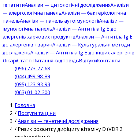
гепатити
Аналізи — цитологічні дослідження
Аналізи
— алергологічна панель
Аналізи — бактеріологічна
панель
Аналізи — панель аутоімунології
Аналізи —
імунологічна панель
Аналізи — Антитіла Ig E до
алергенів харчових продуктів
Аналізи — Антитіла Ig E
до алергенів тварин
Аналізи — Культуральні методи
досліджень
Аналізи — Антитіла Ig E до інших алергенів
Лікарі
Статті
Питання-відповідь
Відгуки
Контакти
(096) 773-77-68
(044) 499-98-89
(095) 123-93-93
(063) 01-02-300
Головна
/
Послуги та ціни
/
Аналізи — генетичні дослідження
/
Ризик розвитку дифіциту вітаміну D (VDR 2