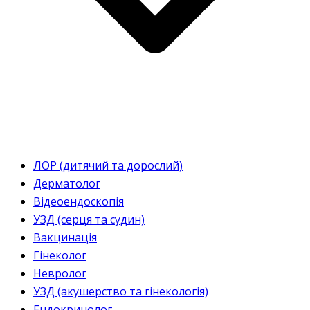
ЛОР (дитячий та дорослий)
Дерматолог
Відеоендоскопія
УЗД (серця та судин)
Вакцинація
Гінеколог
Невролог
УЗД (акушерство та гінекологія)
Ендокринолог