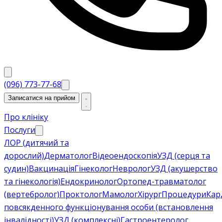
(096) 773-77-68
Записатися на прийом
Про клініку
Послуги
ЛОР (дитячий та
дорослий)
Дерматолог
Відеоендоскопія
УЗД (серця та
судин)
Вакцинація
Гінеколог
Невролог
УЗД (акушерство
та гінекологія)
Ендокринолог
Ортопед-травматолог
(вертебролог)
Проктолог
Мамолог
Хірург
Процедури
Кар
повсякденного функціонування особи (встановлення
інвалідності)
УЗД (комплексні)
Гастроентеролог