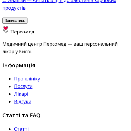
← Аналізи — Антитіла Ig E до алергенів харчових
продуктів
Записатись
Персомед
Медичний центр Персомед — ваш персональний
лікар у Києві.
Інформація
Про клініку
Послуги
Лікарі
Відгуки
Статті та FAQ
Статті