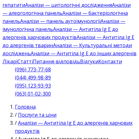
гепатити
Аналізи — цитологічні дослідження
Аналізи
— алергологічна панель
Аналізи — бактеріологічна
панель
Аналізи — панель аутоімунології
Аналізи —
імунологічна панель
Аналізи — Антитіла Ig E до
алергенів харчових продуктів
Аналізи — Антитіла Ig E
до алергенів тварин
Аналізи — Культуральні методи
досліджень
Аналізи — Антитіла Ig E до інших алергенів
Лікарі
Статті
Питання-відповідь
Відгуки
Контакти
(096) 773-77-68
(044) 499-98-89
(095) 123-93-93
(063) 01-02-300
Головна
/
Послуги та ціни
/
Аналізи — Антитіла Ig E до алергенів харчових
продуктів