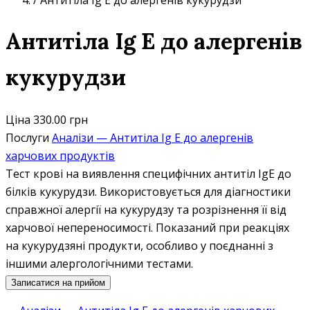
/
Антитіла Ig E до алергенів кукурудзи
Антитіла Ig E до алергенів
кукурудзи
Ціна
330.00 грн
Послуги
Аналізи — Антитіла Ig E до алергенів
харчових продуктів
Тест крові на виявлення специфічних антитіл IgE до
білків кукурудзи. Використовується для діагностики
справжної алергії на кукурудзу та розрізнення її від
харчової непереносимості. Показаний при реакціях
на кукурудзяні продукти, особливо у поєднанні з
іншими алергологічними тестами.
Записатися на прийом