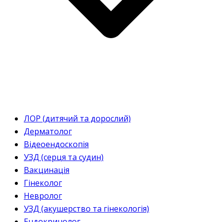
ЛОР (дитячий та дорослий)
Дерматолог
Відеоендоскопія
УЗД (серця та судин)
Вакцинація
Гінеколог
Невролог
УЗД (акушерство та гінекологія)
Ендокринолог