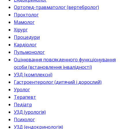
Ортопед-травматолог (вертебролог)
Проктолог
Мамолог
Хірург
Процедури
Кардіолог
Пульмонолог
Оцінювання повсякденного функціонування
особи (встановлення інвалідності)
УЗД (комплексні)
Гастроентеролог (дитячий і дорослий)
Уролог
Терапевт
Педіатр
УЗД (урологія)
Психолог
УЗД (ендокринологія)