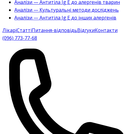
Аналізи — Антитіла Ig E до алергенів тварин
Аналізи — Культуральні методи досліджень
Аналізи — Антитіла Ig E до інших алергенів
Лікарі
Статті
Питання-відповідь
Відгуки
Контакти
(096) 773-77-68