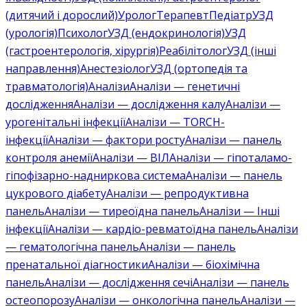
(дитячий і дорослий)
Уролог
Терапевт
Педіатр
УЗД
(урологія)
Психолог
УЗД (ендокринологія)
УЗД
(гастроентерологія, хірургія)
Реабілітолог
УЗД (інші
направлення)
Анестезіолог
УЗД (ортопедія та
травматологія)
Аналізи
Аналізи — генетичні
дослідження
Аналізи — дослідження калу
Аналізи —
урогенітальні інфекції
Аналізи — TORCH-
інфекції
Аналізи — фактори росту
Аналізи — панель
контроля анемії
Аналізи — ВІЛ
Аналізи — гіпоталамо-
гіпофізарно-надниркова система
Аналізи — панель
цукрового діабету
Аналізи — репродуктивна
панель
Аналізи — тиреоїдна панель
Аналізи — Інші
інфекції
Аналізи — кардіо-ревматоїдна панель
Аналізи
— гематологічна панель
Аналізи — панель
пренатальної діагностики
Аналізи — біохімічна
панель
Аналізи — дослідження сечі
Аналізи — панель
остеопорозу
Аналізи — онкологічна панель
Аналізи —