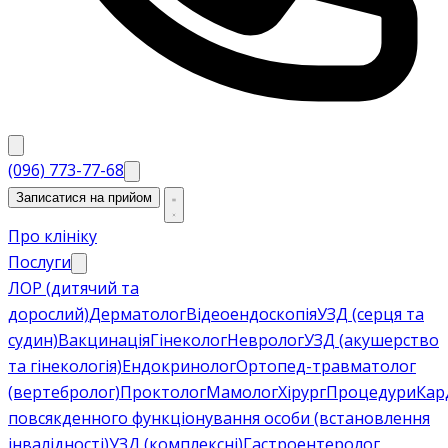
(096) 773-77-68
Записатися на прийом
Про клініку
Послуги
ЛОР (дитячий та
дорослий)
Дерматолог
Відеоендоскопія
УЗД (серця та
судин)
Вакцинація
Гінеколог
Невролог
УЗД (акушерство
та гінекологія)
Ендокринолог
Ортопед-травматолог
(вертебролог)
Проктолог
Мамолог
Хірург
Процедури
Кар
повсякденного функціонування особи (встановлення
інвалідності)
УЗД (комплексні)
Гастроентеролог