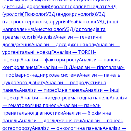
(дитячий і дорослий)
Уролог
Терапевт
Педіатр
УЗД
(урологія)
Психолог
УЗД (ендокринологія)
УЗД
(гастроентерологія, хірургія)
Реабілітолог
УЗД (інші
направлення)
Анестезіолог
УЗД (ортопедія та
травматологія)
Аналізи
Аналізи — генетичні
дослідження
Аналізи — дослідження калу
Аналізи —
урогенітальні інфекції
Аналізи — TORCH-
інфекції
Аналізи — фактори росту
Аналізи — панель
контроля анемії
Аналізи — ВІЛ
Аналізи — гіпоталамо-
гіпофізарно-надниркова система
Аналізи — панель
цукрового діабету
Аналізи — репродуктивна
панель
Аналізи — тиреоїдна панель
Аналізи — Інші
інфекції
Аналізи — кардіо-ревматоїдна панель
Аналізи
— гематологічна панель
Аналізи — панель
пренатальної діагностики
Аналізи — біохімічна
панель
Аналізи — дослідження сечі
Аналізи — панель
остеопорозу
Аналізи — онкологічна панель
Аналізи —