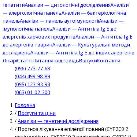
гепатити
Аналізи — цитологічні дослідження
Аналізи
— алергологічна панель
Аналізи — бактеріологічна
панель
Аналізи — панель аутоімунології
Аналізи —
імунологічна панель
Аналізи — Антитіла Ig E до
алергенів харчових продуктів
Аналізи — Антитіла Ig E
до алергенів тварин
Аналізи — Культуральні методи
досліджень
Аналізи — Антитіла Ig E до інших алергенів
Лікарі
Статті
Питання-відповідь
Відгуки
Контакти
(096) 773-77-68
(044) 499-98-89
(095) 123-93-93
(063) 01-02-300
Головна
/
Послуги та ціни
/
Аналізи — генетичні дослідження
/
Прогноз лікування епілепсії повний (CYP2C9 2