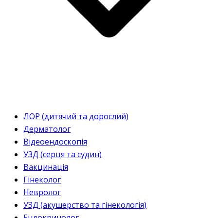
ЛОР (дитячий та дорослий)
Дерматолог
Відеоендоскопія
УЗД (серця та судин)
Вакцинація
Гінеколог
Невролог
УЗД (акушерство та гінекологія)
Ендокринолог