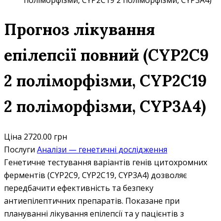
поліморфізми, CYP2C19 2 поліморфізми, CYP3A4)
Прогноз лікування
епілепсії повний (CYP2C9
2 поліморфізми, CYP2C19
2 поліморфізми, CYP3A4)
Ціна
2720.00 грн
Послуги
Аналізи — генетичні дослідження
Генетичне тестування варіантів генів цитохромних
ферментів (CYP2C9, CYP2C19, CYP3A4) дозволяє
передбачити ефективність та безпеку
антиепілептичних препаратів. Показане при
плануванні лікування епілепсії та у пацієнтів з