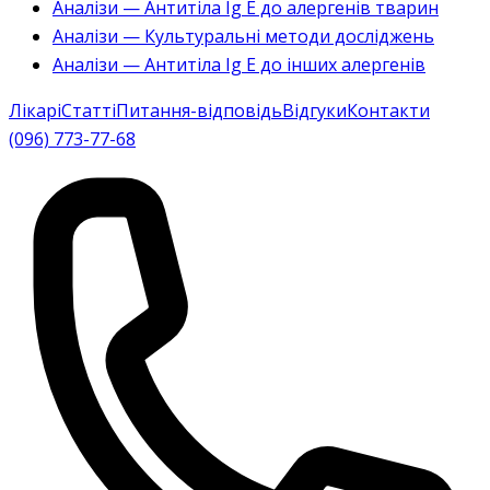
Аналізи — Антитіла Ig E до алергенів тварин
Аналізи — Культуральні методи досліджень
Аналізи — Антитіла Ig E до інших алергенів
Лікарі
Статті
Питання-відповідь
Відгуки
Контакти
(096) 773-77-68