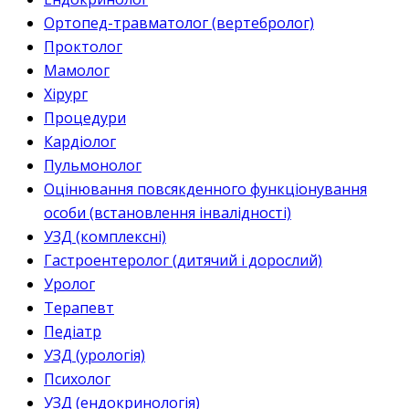
Ортопед-травматолог (вертебролог)
Проктолог
Мамолог
Хірург
Процедури
Кардіолог
Пульмонолог
Оцінювання повсякденного функціонування
особи (встановлення інвалідності)
УЗД (комплексні)
Гастроентеролог (дитячий і дорослий)
Уролог
Терапевт
Педіатр
УЗД (урологія)
Психолог
УЗД (ендокринологія)