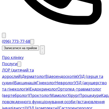
(096) 773-77-68
Записатися на прийом
Про клініку
Послуги
ЛОР (дитячий та
дорослий)
Дерматолог
Відеоендоскопія
УЗД (серця та
судин)
Вакцинація
Гінеколог
Невролог
УЗД (акушерство
та гінекологія)
Ендокринолог
Ортопед-травматолог
(вертебролог)
Проктолог
Мамолог
Хірург
Процедури
Кар
повсякденного функціонування особи (встановлення
інвалідності)
УЗД (комплексні)
Гастроентеролог