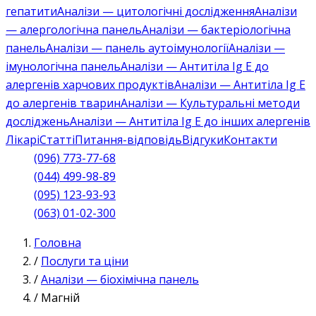
гепатити
Аналізи — цитологічні дослідження
Аналізи
— алергологічна панель
Аналізи — бактеріологічна
панель
Аналізи — панель аутоімунології
Аналізи —
імунологічна панель
Аналізи — Антитіла Ig E до
алергенів харчових продуктів
Аналізи — Антитіла Ig E
до алергенів тварин
Аналізи — Культуральні методи
досліджень
Аналізи — Антитіла Ig E до інших алергенів
Лікарі
Статті
Питання-відповідь
Відгуки
Контакти
(096) 773-77-68
(044) 499-98-89
(095) 123-93-93
(063) 01-02-300
Головна
/
Послуги та ціни
/
Аналізи — біохімічна панель
/
Магній