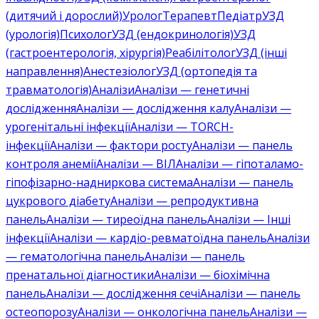
(дитячий і дорослий)
Уролог
Терапевт
Педіатр
УЗД
(урологія)
Психолог
УЗД (ендокринологія)
УЗД
(гастроентерологія, хірургія)
Реабілітолог
УЗД (інші
направлення)
Анестезіолог
УЗД (ортопедія та
травматологія)
Аналізи
Аналізи — генетичні
дослідження
Аналізи — дослідження калу
Аналізи —
урогенітальні інфекції
Аналізи — TORCH-
інфекції
Аналізи — фактори росту
Аналізи — панель
контроля анемії
Аналізи — ВІЛ
Аналізи — гіпоталамо-
гіпофізарно-надниркова система
Аналізи — панель
цукрового діабету
Аналізи — репродуктивна
панель
Аналізи — тиреоїдна панель
Аналізи — Інші
інфекції
Аналізи — кардіо-ревматоїдна панель
Аналізи
— гематологічна панель
Аналізи — панель
пренатальної діагностики
Аналізи — біохімічна
панель
Аналізи — дослідження сечі
Аналізи — панель
остеопорозу
Аналізи — онкологічна панель
Аналізи —