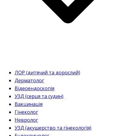
ЛОР (дитячий та дорослий)
Дерматолог
Відеоендоскопія
УЗД (серця та судин)
Вакцинація
Гінеколог
Невролог
УЗД (акушерство та гінекологія)
Ендокринолог