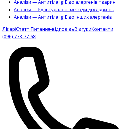
Аналізи — Антитіла Ig E до алергенів тварин
Аналізи — Культуральні методи досліджень
Аналізи — Антитіла Ig E до інших алергенів
Лікарі
Статті
Питання-відповідь
Відгуки
Контакти
(096) 773-77-68