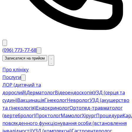
(096) 773-77-68
Записатися на прийом
Про клініку
Послуги
ЛОР (дитячий та
дорослий)
Дерматолог
Відеоендоскопія
УЗД (серця та
судин)
Вакцинація
Гінеколог
Невролог
УЗД (акушерство
та гінекологія)
Ендокринолог
Ортопед-травматолог
(вертебролог)
Проктолог
Мамолог
Хірург
Процедури
Кар
повсякденного функціонування особи (встановлення
інвалідності)
УЗД (комплексні)
Гастроентеролог