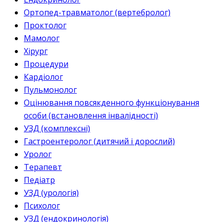
Ортопед-травматолог (вертебролог)
Проктолог
Мамолог
Хірург
Процедури
Кардіолог
Пульмонолог
Оцінювання повсякденного функціонування
особи (встановлення інвалідності)
УЗД (комплексні)
Гастроентеролог (дитячий і дорослий)
Уролог
Терапевт
Педіатр
УЗД (урологія)
Психолог
УЗД (ендокринологія)