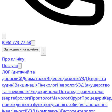
(096) 773-77-68
Записатися на прийом
Про клініку
Послуги
ЛОР (дитячий та
дорослий)
Дерматолог
Відеоендоскопія
УЗД (серця та
судин)
Вакцинація
Гінеколог
Невролог
УЗД (акушерство
та гінекологія)
Ендокринолог
Ортопед-травматолог
(вертебролог)
Проктолог
Мамолог
Хірург
Процедури
Кар
повсякденного функціонування особи (встановлення
інвалідності)
УЗД (комплексні)
Гастроентеролог