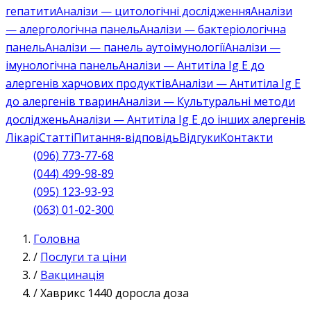
гепатити
Аналізи — цитологічні дослідження
Аналізи
— алергологічна панель
Аналізи — бактеріологічна
панель
Аналізи — панель аутоімунології
Аналізи —
імунологічна панель
Аналізи — Антитіла Ig E до
алергенів харчових продуктів
Аналізи — Антитіла Ig E
до алергенів тварин
Аналізи — Культуральні методи
досліджень
Аналізи — Антитіла Ig E до інших алергенів
Лікарі
Статті
Питання-відповідь
Відгуки
Контакти
(096) 773-77-68
(044) 499-98-89
(095) 123-93-93
(063) 01-02-300
Головна
/
Послуги та ціни
/
Вакцинація
/
Хаврикс 1440 доросла доза