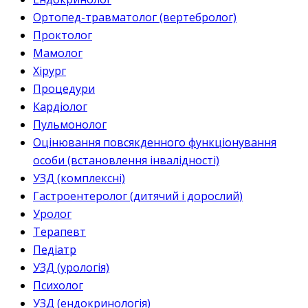
Ортопед-травматолог (вертебролог)
Проктолог
Мамолог
Хірург
Процедури
Кардіолог
Пульмонолог
Оцінювання повсякденного функціонування
особи (встановлення інвалідності)
УЗД (комплексні)
Гастроентеролог (дитячий і дорослий)
Уролог
Терапевт
Педіатр
УЗД (урологія)
Психолог
УЗД (ендокринологія)