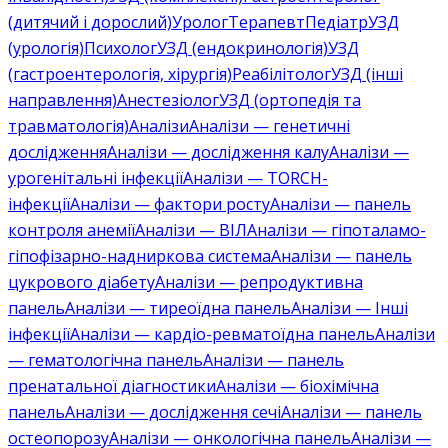
(дитячий і дорослий)
Уролог
Терапевт
Педіатр
УЗД
(урологія)
Психолог
УЗД (ендокринологія)
УЗД
(гастроентерологія, хірургія)
Реабілітолог
УЗД (інші
направлення)
Анестезіолог
УЗД (ортопедія та
травматологія)
Аналізи
Аналізи — генетичні
дослідження
Аналізи — дослідження калу
Аналізи —
урогенітальні інфекції
Аналізи — TORCH-
інфекції
Аналізи — фактори росту
Аналізи — панель
контроля анемії
Аналізи — ВІЛ
Аналізи — гіпоталамо-
гіпофізарно-надниркова система
Аналізи — панель
цукрового діабету
Аналізи — репродуктивна
панель
Аналізи — тиреоїдна панель
Аналізи — Інші
інфекції
Аналізи — кардіо-ревматоїдна панель
Аналізи
— гематологічна панель
Аналізи — панель
пренатальної діагностики
Аналізи — біохімічна
панель
Аналізи — дослідження сечі
Аналізи — панель
остеопорозу
Аналізи — онкологічна панель
Аналізи —