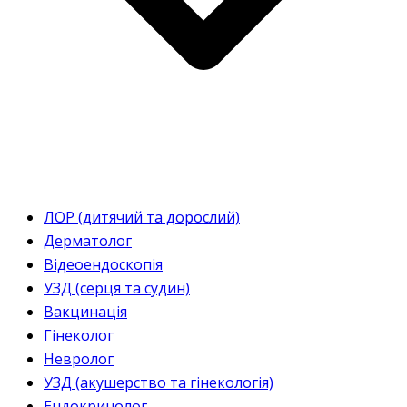
ЛОР (дитячий та дорослий)
Дерматолог
Відеоендоскопія
УЗД (серця та судин)
Вакцинація
Гінеколог
Невролог
УЗД (акушерство та гінекологія)
Ендокринолог