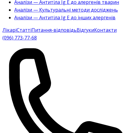
Аналізи — Антитіла Ig E до алергенів тварин
Аналізи — Культуральні методи досліджень
Аналізи — Антитіла Ig E до інших алергенів
Лікарі
Статті
Питання-відповідь
Відгуки
Контакти
(096) 773-77-68