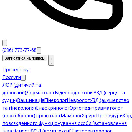
(096) 773-77-68
Записатися на прийом
Про клініку
Послуги
ЛОР (дитячий та
дорослий)
Дерматолог
Відеоендоскопія
УЗД (серця та
судин)
Вакцинація
Гінеколог
Невролог
УЗД (акушерство
та гінекологія)
Ендокринолог
Ортопед-травматолог
(вертебролог)
Проктолог
Мамолог
Хірург
Процедури
Кар
повсякденного функціонування особи (встановлення
інвалідності)
УЗД (комплексні)
Гастроентеролог