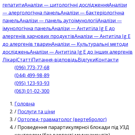
гепатити
Аналізи — цитологічні дослідження
Аналізи
— алергологічна панель
Аналізи — бактеріологічна
панель
Аналізи — панель аутоімунології
Аналізи —
імунологічна панель
Аналізи — Антитіла Ig E до
алергенів харчових продуктів
Аналізи — Антитіла Ig E
до алергенів тварин
Аналізи — Культуральні методи
досліджень
Аналізи — Антитіла Ig E до інших алергенів
Лікарі
Статті
Питання-відповідь
Відгуки
Контакти
(096) 773-77-68
(044) 499-98-89
(095) 123-93-93
(063) 01-02-300
Головна
/
Послуги та ціни
/
Ортопед-травматолог (вертебролог)
/
Проведення парартикулярної блокади під УЗД