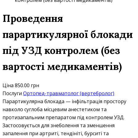
контролем (без вартості медикаментів)
Проведення
парартикулярної блокади
під УЗД контролем (без
вартості медикаментів)
Ціна
850.00 грн
Послуги
Ортопед-травматолог (вертебролог)
Парартикулярна блокада — інфільтрація простору
навколо суглоба місцевим анестетиком та
протизапальним препаратом під контролем УЗД.
Застосовується для знеболення та зменшення
запалення при артриті, тендініті, бурситі та