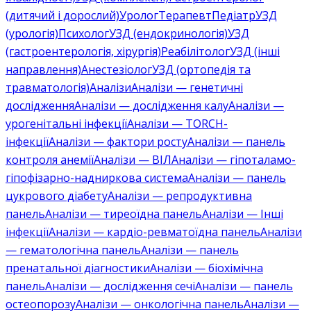
(дитячий і дорослий)
Уролог
Терапевт
Педіатр
УЗД
(урологія)
Психолог
УЗД (ендокринологія)
УЗД
(гастроентерологія, хірургія)
Реабілітолог
УЗД (інші
направлення)
Анестезіолог
УЗД (ортопедія та
травматологія)
Аналізи
Аналізи — генетичні
дослідження
Аналізи — дослідження калу
Аналізи —
урогенітальні інфекції
Аналізи — TORCH-
інфекції
Аналізи — фактори росту
Аналізи — панель
контроля анемії
Аналізи — ВІЛ
Аналізи — гіпоталамо-
гіпофізарно-надниркова система
Аналізи — панель
цукрового діабету
Аналізи — репродуктивна
панель
Аналізи — тиреоїдна панель
Аналізи — Інші
інфекції
Аналізи — кардіо-ревматоїдна панель
Аналізи
— гематологічна панель
Аналізи — панель
пренатальної діагностики
Аналізи — біохімічна
панель
Аналізи — дослідження сечі
Аналізи — панель
остеопорозу
Аналізи — онкологічна панель
Аналізи —