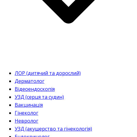
ЛОР (дитячий та дорослий)
Дерматолог
Відеоендоскопія
УЗД (серця та судин)
Вакцинація
Гінеколог
Невролог
УЗД (акушерство та гінекологія)
Ендокринолог