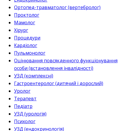
Ортопед-травматолог (вертебролог)
Проктолог
Мамолог
Хірург
Процедури
Кардіолог
Пульмонолог
Оцінювання повсякденного функціонування
особи (встановлення інвалідності)
УЗД (комплексні)
Гастроентеролог (дитячий і дорослий)
Уролог
Терапевт
Педіатр
УЗД (урологія)
Психолог
УЗД (ендокринологія)