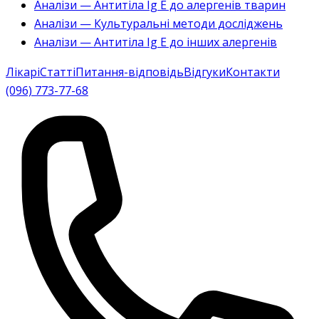
Аналізи — Антитіла Ig E до алергенів тварин
Аналізи — Культуральні методи досліджень
Аналізи — Антитіла Ig E до інших алергенів
Лікарі
Статті
Питання-відповідь
Відгуки
Контакти
(096) 773-77-68