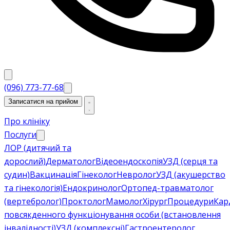
(096) 773-77-68
Записатися на прийом
Про клініку
Послуги
ЛОР (дитячий та
дорослий)
Дерматолог
Відеоендоскопія
УЗД (серця та
судин)
Вакцинація
Гінеколог
Невролог
УЗД (акушерство
та гінекологія)
Ендокринолог
Ортопед-травматолог
(вертебролог)
Проктолог
Мамолог
Хірург
Процедури
Кар
повсякденного функціонування особи (встановлення
інвалідності)
УЗД (комплексні)
Гастроентеролог