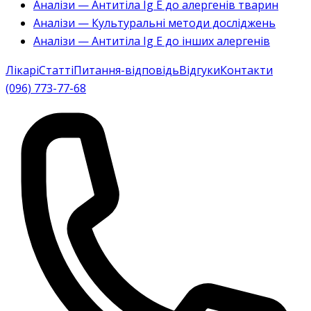
Аналізи — Антитіла Ig E до алергенів тварин
Аналізи — Культуральні методи досліджень
Аналізи — Антитіла Ig E до інших алергенів
Лікарі
Статті
Питання-відповідь
Відгуки
Контакти
(096) 773-77-68