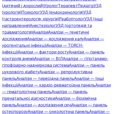
(дитячий і дорослий)
Уролог
Терапевт
Педіатр
УЗД
(урологія)
Психолог
УЗД (ендокринологія)
УЗД
(гастроентерологія, хірургія)
Реабілітолог
УЗД (інші
направлення)
Анестезіолог
УЗД (ортопедія та
травматологія)
Аналізи
Аналізи — генетичні
дослідження
Аналізи — дослідження калу
Аналізи —
урогенітальні інфекції
Аналізи — TORCH-
інфекції
Аналізи — фактори росту
Аналізи — панель
контроля анемії
Аналізи — ВІЛ
Аналізи — гіпоталамо-
гіпофізарно-надниркова система
Аналізи — панель
цукрового діабету
Аналізи — репродуктивна
панель
Аналізи — тиреоїдна панель
Аналізи — Інші
інфекції
Аналізи — кардіо-ревматоїдна панель
Аналізи
— гематологічна панель
Аналізи — панель
пренатальної діагностики
Аналізи — біохімічна
панель
Аналізи — дослідження сечі
Аналізи — панель
остеопорозу
Аналізи — онкологічна панель
Аналізи —