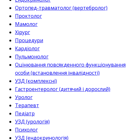
Ортопед-травматолог (вертебролог)
Проктолог
Мамолог
Хірург
Процедури
Кардіолог
Пульмонолог
Оцінювання повсякденного функціонування
особи (встановлення інвалідності)
УЗД (комплексні)
Гастроентеролог (дитячий і дорослий)
Уролог
Терапевт
Педіатр
УЗД (урологія)
Психолог
УЗД (ендокринологія)