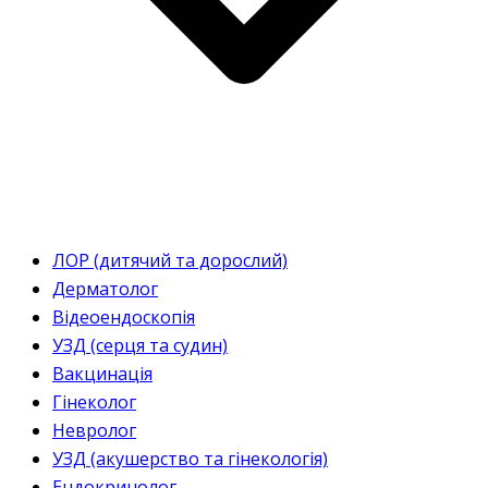
ЛОР (дитячий та дорослий)
Дерматолог
Відеоендоскопія
УЗД (серця та судин)
Вакцинація
Гінеколог
Невролог
УЗД (акушерство та гінекологія)
Ендокринолог