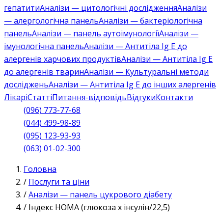
гепатити
Аналізи — цитологічні дослідження
Аналізи
— алергологічна панель
Аналізи — бактеріологічна
панель
Аналізи — панель аутоімунології
Аналізи —
імунологічна панель
Аналізи — Антитіла Ig E до
алергенів харчових продуктів
Аналізи — Антитіла Ig E
до алергенів тварин
Аналізи — Культуральні методи
досліджень
Аналізи — Антитіла Ig E до інших алергенів
Лікарі
Статті
Питання-відповідь
Відгуки
Контакти
(096) 773-77-68
(044) 499-98-89
(095) 123-93-93
(063) 01-02-300
Головна
/
Послуги та ціни
/
Аналізи — панель цукрового діабету
/
Індекс НОМА (глюкоза х інсулін/22,5)