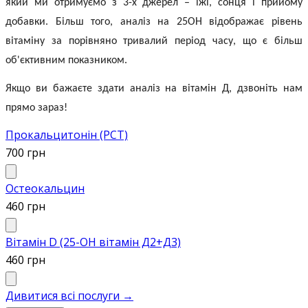
який ми отримуємо з 3-х джерел – їжі, сонця і прийому
добавки. Більш того, аналіз на 25ОН відображає рівень
вітаміну за порівняно тривалий період часу, що є більш
об'єктивним показником.
Якщо ви бажаєте
здати аналіз на вітамін Д
, дзвоніть нам
прямо зараз!
Прокальцитонін (PCT)
700 грн
Остеокальцин
460 грн
Вітамін D (25-ОН вітамін Д2+Д3)
460 грн
Дивитися всі послуги
→