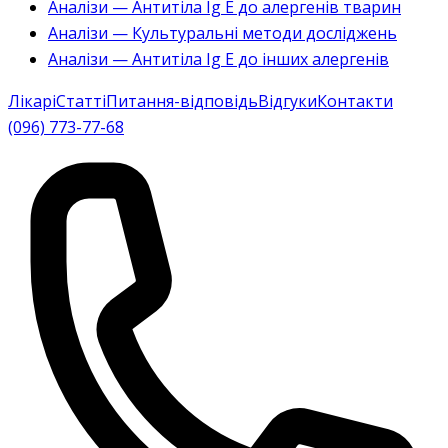
Аналізи — Антитіла Ig E до алергенів тварин
Аналізи — Культуральні методи досліджень
Аналізи — Антитіла Ig E до інших алергенів
Лікарі
Статті
Питання-відповідь
Відгуки
Контакти
(096) 773-77-68