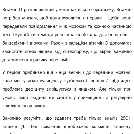
Вітамін D розташований у клітинах всього організму. Вітамін
потрібен м'язам, щоб вони рухалися, а нервам – щоби вони
передавали повідомлення між мозоком та кожною частиною
тіла. Імунній системі ця речовина необхідна для боротьби з
бактеріями і вірусами. Разом з кальцієм вітамін D допомагає
захистити літніх людей від остеопорозу, що вкрай важливо
для зниження ризику переломів.
У період приблизно від кінца весни і до середини жовтня,
коли ми гуляємо вулицею у футболках і шортах / спідницях,
проблема дефіциту вирішується з лишком. Але тільки при
умові, якщо людина не сидить у приміщенні, а регулярно
з'являється на вулиці.
Важливо розуміти, що здавати треба тільки
аналіз 25ОН
вітамін Д
. Цей показник відображає кількість вітаміну,