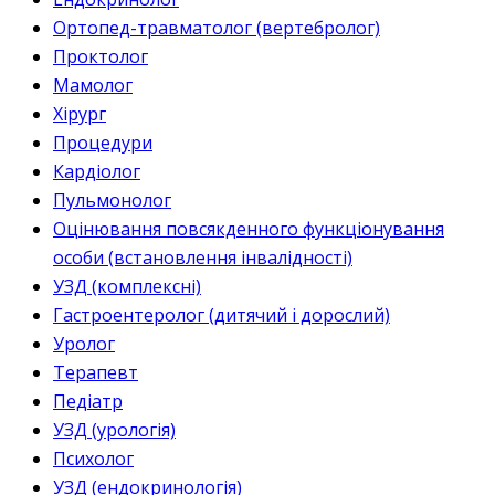
Ортопед-травматолог (вертебролог)
Проктолог
Мамолог
Хірург
Процедури
Кардіолог
Пульмонолог
Оцінювання повсякденного функціонування
особи (встановлення інвалідності)
УЗД (комплексні)
Гастроентеролог (дитячий і дорослий)
Уролог
Терапевт
Педіатр
УЗД (урологія)
Психолог
УЗД (ендокринологія)