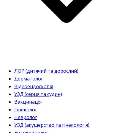
ЛОР (дитячий та дорослий)
Дерматолог
Відеоендоскопія
УЗД (серця та судин)
Вакцинація
Гінеколог
Невролог
УЗД (акушерство та гінекологія)
Ендокринолог