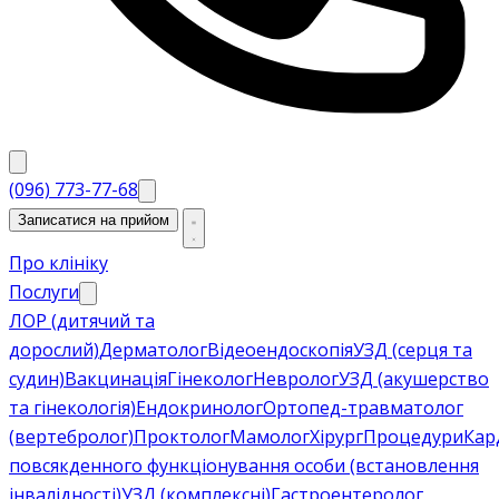
(096) 773-77-68
Записатися на прийом
Про клініку
Послуги
ЛОР (дитячий та
дорослий)
Дерматолог
Відеоендоскопія
УЗД (серця та
судин)
Вакцинація
Гінеколог
Невролог
УЗД (акушерство
та гінекологія)
Ендокринолог
Ортопед-травматолог
(вертебролог)
Проктолог
Мамолог
Хірург
Процедури
Кар
повсякденного функціонування особи (встановлення
інвалідності)
УЗД (комплексні)
Гастроентеролог