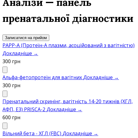
Аналізи — панель
пренатальної діагностики
Записатися на прийом
PAPP-A (Протеїн-А плазми, асоційований з вагітністю)
Докладніше →
300 грн
Альфа-фетопротеїн для вагітних
Докладніше →
300 грн
Пренатальний скринінг, вагітність 14-20 тижнів (ХГЛ,
АФП, Е3) PRISCA-2
Докладніше →
600 грн
Вільний бета - ХГЛ (FBC)
Докладніше →