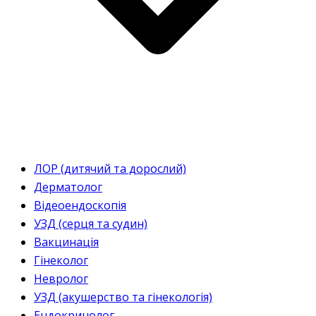
ЛОР (дитячий та дорослий)
Дерматолог
Відеоендоскопія
УЗД (серця та судин)
Вакцинація
Гінеколог
Невролог
УЗД (акушерство та гінекологія)
Ендокринолог