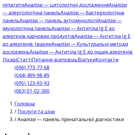
гепатити
Аналізи — цитологічні дослідження
Аналізи
— алергологічна панель
Аналізи — бактеріологічна
панель
Аналізи — панель аутоімунології
Аналізи —
імунологічна панель
Аналізи — Антитіла Ig E до
алергенів харчових продуктів
Аналізи — Антитіла Ig E
до алергенів тварин
Аналізи — Культуральні методи
досліджень
Аналізи — Антитіла Ig E до інших алергенів
Лікарі
Статті
Питання-відповідь
Відгуки
Контакти
(096) 773-77-68
(044) 499-98-89
(095) 123-93-93
(063) 01-02-300
Головна
/
Послуги та ціни
/
Аналізи — панель пренатальної діагностики