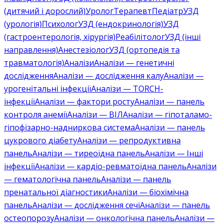
(дитячий і дорослий)
Уролог
Терапевт
Педіатр
УЗД
(урологія)
Психолог
УЗД (ендокринологія)
УЗД
(гастроентерологія, хірургія)
Реабілітолог
УЗД (інші
направлення)
Анестезіолог
УЗД (ортопедія та
травматологія)
Аналізи
Аналізи — генетичні
дослідження
Аналізи — дослідження калу
Аналізи —
урогенітальні інфекції
Аналізи — TORCH-
інфекції
Аналізи — фактори росту
Аналізи — панель
контроля анемії
Аналізи — ВІЛ
Аналізи — гіпоталамо-
гіпофізарно-надниркова система
Аналізи — панель
цукрового діабету
Аналізи — репродуктивна
панель
Аналізи — тиреоїдна панель
Аналізи — Інші
інфекції
Аналізи — кардіо-ревматоїдна панель
Аналізи
— гематологічна панель
Аналізи — панель
пренатальної діагностики
Аналізи — біохімічна
панель
Аналізи — дослідження сечі
Аналізи — панель
остеопорозу
Аналізи — онкологічна панель
Аналізи —