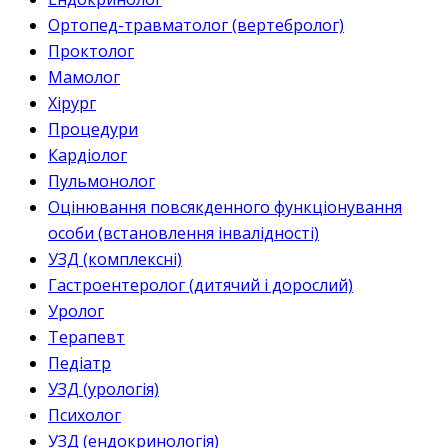
Ортопед-травматолог (вертебролог)
Проктолог
Мамолог
Хірург
Процедури
Кардіолог
Пульмонолог
Оцінювання повсякденного функціонування
особи (встановлення інвалідності)
УЗД (комплексні)
Гастроентеролог (дитячий і дорослий)
Уролог
Терапевт
Педіатр
УЗД (урологія)
Психолог
УЗД (ендокринологія)