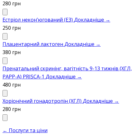
280 грн
Естріол некон’югований (Е3)
Докладніше →
250 грн
Плацентарний лактоген
Докладніше →
380 грн
Пренатальний скринінг, вагітність 9-13 тижнів (ХГЛ,
PAPP-А) PRISCA-1
Докладніше →
480 грн
Хоріонічний гонадотропін (ХГЛ)
Докладніше →
280 грн
← Послуги та ціни