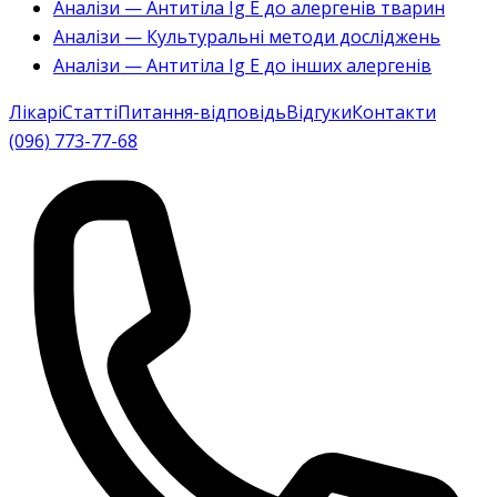
Аналізи — Антитіла Ig E до алергенів тварин
Аналізи — Культуральні методи досліджень
Аналізи — Антитіла Ig E до інших алергенів
Лікарі
Статті
Питання-відповідь
Відгуки
Контакти
(096) 773-77-68