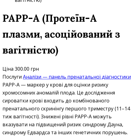
вагітністю)
PAPP-A (Протеїн-А
плазми, асоційований з
вагітністю)
Ціна
300.00 грн
Послуги
Аналізи — панель пренатальної діагностики
PAPP-A — маркер у крові для оцінки ризику
хромосомних аномалій плода. Це дослідження
сироватки крові входить до комбінованого
пренатального скринінгу першого триместру (11–14
тиж вагітності). Знижені рівні PAPP-A можуть
вказувати на підвищений ризик синдрому Дауна,
синдрому Едвардса та інших генетичних порушень.