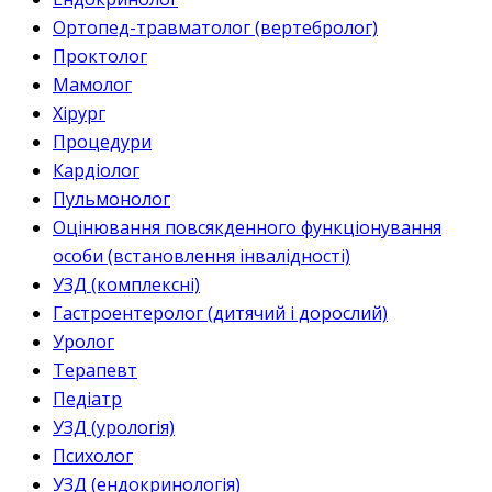
Ортопед-травматолог (вертебролог)
Проктолог
Мамолог
Хірург
Процедури
Кардіолог
Пульмонолог
Оцінювання повсякденного функціонування
особи (встановлення інвалідності)
УЗД (комплексні)
Гастроентеролог (дитячий і дорослий)
Уролог
Терапевт
Педіатр
УЗД (урологія)
Психолог
УЗД (ендокринологія)