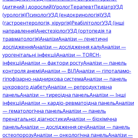
(дитячий і дорослий)
Уролог
Терапевт
Педіатр
УЗД
(урологія)
Психолог
УЗД (ендокринологія)
УЗД
(гастроентерологія, хірургія)
Реабілітолог
УЗД (інші
направлення)
Анестезіолог
УЗД (ортопедія та
травматологія)
Аналізи
Аналізи — генетичні
дослідження
Аналізи — дослідження калу
Аналізи —
урогенітальні інфекції
Аналізи — TORCH-
інфекції
Аналізи — фактори росту
Аналізи — панель
контроля анемії
Аналізи — ВІЛ
Аналізи — гіпоталамо-
гіпофізарно-надниркова система
Аналізи — панель
цукрового діабету
Аналізи — репродуктивна
панель
Аналізи — тиреоїдна панель
Аналізи — Інші
інфекції
Аналізи — кардіо-ревматоїдна панель
Аналізи
— гематологічна панель
Аналізи — панель
пренатальної діагностики
Аналізи — біохімічна
панель
Аналізи — дослідження сечі
Аналізи — панель
остеопорозу
Аналізи — онкологічна панель
Аналізи —