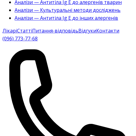
Аналізи — Антитіла Ig E до алергенів тварин
Аналізи — Культуральні методи досліджень
Аналізи — Антитіла Ig E до інших алергенів
Лікарі
Статті
Питання-відповідь
Відгуки
Контакти
(096) 773-77-68