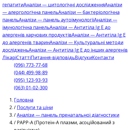
гепатити
Аналізи — цитологічні дослідження
Аналізи
— алергологічна панель
Аналізи — бактеріологічна
панель
Аналізи — панель аутоімунології
Аналізи —
імунологічна панель
Аналізи — Антитіла Ig E до
алергенів харчових продуктів
Аналізи — Антитіла Ig E
до алергенів тварин
Аналізи — Культуральні методи
досліджень
Аналізи — Антитіла Ig E до інших алергенів
Лікарі
Статті
Питання-відповідь
Відгуки
Контакти
(096) 773-77-68
(044) 499-98-89
(095) 123-93-93
(063) 01-02-300
Головна
/
Послуги та ціни
/
Аналізи — панель пренатальної діагностики
/
PAPP-A (Протеїн-А плазми, асоційований з