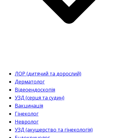
ЛОР (дитячий та дорослий)
Дерматолог
Відеоендоскопія
УЗД (серця та судин)
Вакцинація
Гінеколог
Невролог
УЗД (акушерство та гінекологія)
Ендокринолог