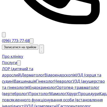
(096) 773-77-68
Записатися на прийом
Про клініку
Послуги
ЛОР (дитячий та
дорослий)
Дерматолог
Відеоендоскопія
УЗД (серця та
судин)
Вакцинація
Гінеколог
Невролог
УЗД (акушерство
та гінекологія)
Ендокринолог
Ортопед-травматолог
(вертебролог)
Проктолог
Мамолог
Хірург
Процедури
Кар
повсякденного функціонування особи (встановлення
інвалідності)
УЗД (комплексні)
Гастроентеролог