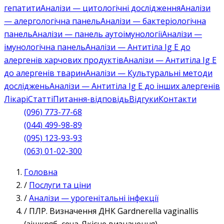
гепатити
Аналізи — цитологічні дослідження
Аналізи
— алергологічна панель
Аналізи — бактеріологічна
панель
Аналізи — панель аутоімунології
Аналізи —
імунологічна панель
Аналізи — Антитіла Ig E до
алергенів харчових продуктів
Аналізи — Антитіла Ig E
до алергенів тварин
Аналізи — Культуральні методи
досліджень
Аналізи — Антитіла Ig E до інших алергенів
Лікарі
Статті
Питання-відповідь
Відгуки
Контакти
(096) 773-77-68
(044) 499-98-89
(095) 123-93-93
(063) 01-02-300
Головна
/
Послуги та ціни
/
Аналізи — урогенітальні інфекції
/
ПЛР. Визначення ДНК Gardnerella vaginallis