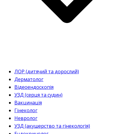
ЛОР (дитячий та дорослий)
Дерматолог
Відеоендоскопія
УЗД (серця та судин)
Вакцинація
Гінеколог
Невролог
УЗД (акушерство та гінекологія)
Ендокринолог