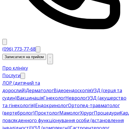
(096) 773-77-68
Записатися на прийом
Про клініку
Послуги
ЛОР (дитячий та
дорослий)
Дерматолог
Відеоендоскопія
УЗД (серця та
судин)
Вакцинація
Гінеколог
Невролог
УЗД (акушерство
та гінекологія)
Ендокринолог
Ортопед-травматолог
(вертебролог)
Проктолог
Мамолог
Хірург
Процедури
Кар
повсякденного функціонування особи (встановлення
інвалідності)
УЗД (комплексні)
Гастроентеролог