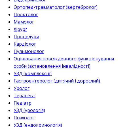
Ортопед-травматолог (вертебролог)
Проктолог
Мамолог
Хірург
Процедури
Кардіолог
Пульмонолог
Оцінювання повсякденного функціонування
особи (встановлення інвалідності)
УЗД (комплексні)
Гастроентеролог (дитячий і дорослий)
Уролог
Терапевт
Педіатр
УЗД (урологія)
Психолог
УЗД (ендокринологія)