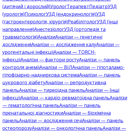
(дитячий і дорослий)
Уролог
Терапевт
Педіатр
УЗД
(урологія)
Психолог
УЗД (ендокринологія)
УЗД
(гастроентерологія, хірургія)
Реабілітолог
УЗД (інші
направлення)
Анестезіолог
УЗД (ортопедія та
травматологія)
Аналізи
Аналізи — генетичні
дослідження
Аналізи — дослідження калу
Аналізи —
урогенітальні інфекції
Аналізи — TORCH-
інфекції
Аналізи — фактори росту
Аналізи — панель
контроля анемії
Аналізи — ВІЛ
Аналізи — гіпоталамо-
гіпофізарно-надниркова система
Аналізи — панель
цукрового діабету
Аналізи — репродуктивна
панель
Аналізи — тиреоїдна панель
Аналізи — Інші
інфекції
Аналізи — кардіо-ревматоїдна панель
Аналізи
— гематологічна панель
Аналізи — панель
пренатальної діагностики
Аналізи — біохімічна
панель
Аналізи — дослідження сечі
Аналізи — панель
остеопорозу
Аналізи — онкологічна панель
Аналізи —