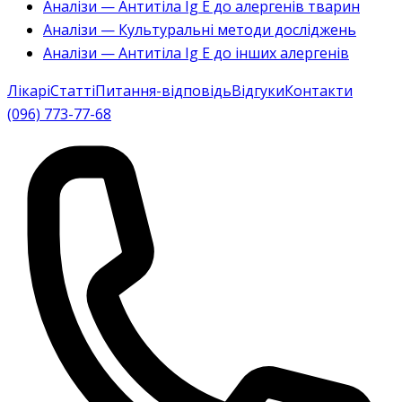
Аналізи — Антитіла Ig E до алергенів тварин
Аналізи — Культуральні методи досліджень
Аналізи — Антитіла Ig E до інших алергенів
Лікарі
Статті
Питання-відповідь
Відгуки
Контакти
(096) 773-77-68