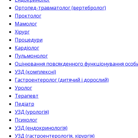
Ортопед-травматолог (вертебролог)
Проктолог
Мамолог
Хірург
Процедури
Кардіолог
Пульмонолог
Оцінювання повсякденного функціонування особи 
УЗД (комплексні)
Гастроентеролог (дитячий і дорослий)
Уролог
Терапевт
Педіатр
УЗД (урологія)
Психолог
УЗД (ендокринологія)
УЗД (гастроентерологія, хірургія)