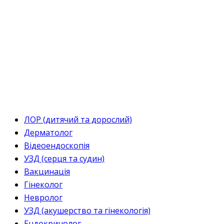
ЛОР (дитячий та дорослий)
Дерматолог
Відеоендоскопія
УЗД (серця та судин)
Вакцинація
Гінеколог
Невролог
УЗД (акушерство та гінекологія)
Ендокринолог