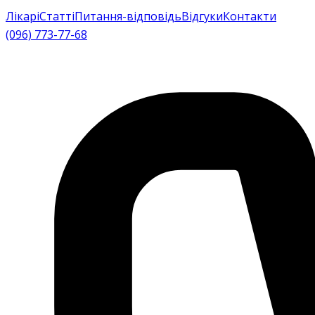
Лікарі
Статті
Питання-відповідь
Відгуки
Контакти
(096) 773-77-68