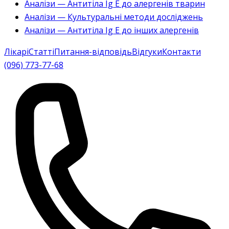
Аналізи — Антитіла Ig E до алергенів тварин
Аналізи — Культуральні методи досліджень
Аналізи — Антитіла Ig E до інших алергенів
Лікарі
Статті
Питання-відповідь
Відгуки
Контакти
(096) 773-77-68