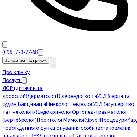
(096) 773-77-68
Записатися на прийом
Про клініку
Послуги
ЛОР (дитячий та
дорослий)
Дерматолог
Відеоендоскопія
УЗД (серця та
судин)
Вакцинація
Гінеколог
Невролог
УЗД (акушерство
та гінекологія)
Ендокринолог
Ортопед-травматолог
(вертебролог)
Проктолог
Мамолог
Хірург
Процедури
Кар
повсякденного функціонування особи (встановлення
інвалідності)
УЗД (комплексні)
Гастроентеролог