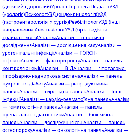
(дитячий і дорослий)
Уролог
Терапевт
Педіатр
УЗД
(урологія)
Психолог
УЗД (ендокринологія)
УЗД
(гастроентерологія, хірургія)
Реабілітолог
УЗД (інші
направлення)
Анестезіолог
УЗД (ортопедія та
травматологія)
Аналізи
Аналізи — генетичні
дослідження
Аналізи — дослідження калу
Аналізи —
урогенітальні інфекції
Аналізи — TORCH-
інфекції
Аналізи — фактори росту
Аналізи — панель
контроля анемії
Аналізи — ВІЛ
Аналізи — гіпоталамо-
гіпофізарно-надниркова система
Аналізи — панель
цукрового діабету
Аналізи — репродуктивна
панель
Аналізи — тиреоїдна панель
Аналізи — Інші
інфекції
Аналізи — кардіо-ревматоїдна панель
Аналізи
— гематологічна панель
Аналізи — панель
пренатальної діагностики
Аналізи — біохімічна
панель
Аналізи — дослідження сечі
Аналізи — панель
остеопорозу
Аналізи — онкологічна панель
Аналізи —