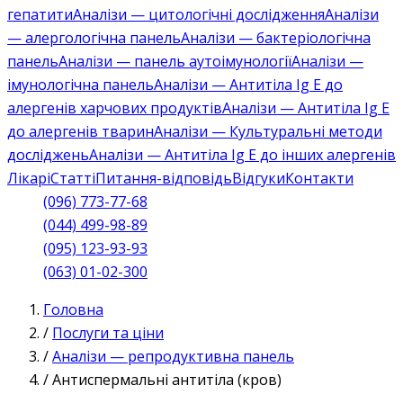
гепатити
Аналізи — цитологічні дослідження
Аналізи
— алергологічна панель
Аналізи — бактеріологічна
панель
Аналізи — панель аутоімунології
Аналізи —
імунологічна панель
Аналізи — Антитіла Ig E до
алергенів харчових продуктів
Аналізи — Антитіла Ig E
до алергенів тварин
Аналізи — Культуральні методи
досліджень
Аналізи — Антитіла Ig E до інших алергенів
Лікарі
Статті
Питання-відповідь
Відгуки
Контакти
(096) 773-77-68
(044) 499-98-89
(095) 123-93-93
(063) 01-02-300
Головна
/
Послуги та ціни
/
Аналізи — репродуктивна панель
/
Антиспермальні антитіла (кров)