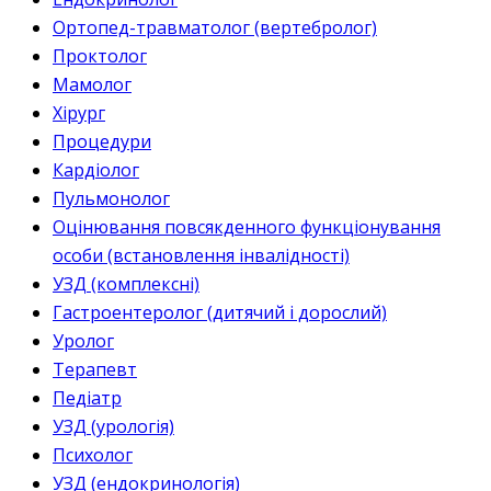
Ортопед-травматолог (вертебролог)
Проктолог
Мамолог
Хірург
Процедури
Кардіолог
Пульмонолог
Оцінювання повсякденного функціонування
особи (встановлення інвалідності)
УЗД (комплексні)
Гастроентеролог (дитячий і дорослий)
Уролог
Терапевт
Педіатр
УЗД (урологія)
Психолог
УЗД (ендокринологія)