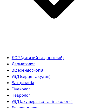
ЛОР (дитячий та дорослий)
Дерматолог
Відеоендоскопія
УЗД (серця та судин)
Вакцинація
Гінеколог
Невролог
УЗД (акушерство та гінекологія)
Ендокринолог