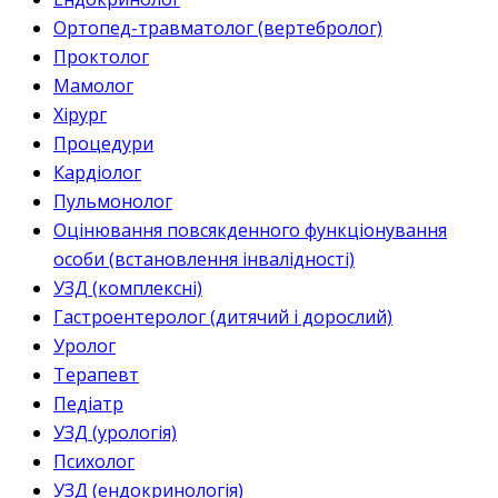
Ортопед-травматолог (вертебролог)
Проктолог
Мамолог
Хірург
Процедури
Кардіолог
Пульмонолог
Оцінювання повсякденного функціонування
особи (встановлення інвалідності)
УЗД (комплексні)
Гастроентеролог (дитячий і дорослий)
Уролог
Терапевт
Педіатр
УЗД (урологія)
Психолог
УЗД (ендокринологія)