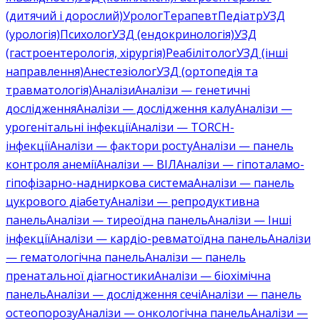
(дитячий і дорослий)
Уролог
Терапевт
Педіатр
УЗД
(урологія)
Психолог
УЗД (ендокринологія)
УЗД
(гастроентерологія, хірургія)
Реабілітолог
УЗД (інші
направлення)
Анестезіолог
УЗД (ортопедія та
травматологія)
Аналізи
Аналізи — генетичні
дослідження
Аналізи — дослідження калу
Аналізи —
урогенітальні інфекції
Аналізи — TORCH-
інфекції
Аналізи — фактори росту
Аналізи — панель
контроля анемії
Аналізи — ВІЛ
Аналізи — гіпоталамо-
гіпофізарно-надниркова система
Аналізи — панель
цукрового діабету
Аналізи — репродуктивна
панель
Аналізи — тиреоїдна панель
Аналізи — Інші
інфекції
Аналізи — кардіо-ревматоїдна панель
Аналізи
— гематологічна панель
Аналізи — панель
пренатальної діагностики
Аналізи — біохімічна
панель
Аналізи — дослідження сечі
Аналізи — панель
остеопорозу
Аналізи — онкологічна панель
Аналізи —