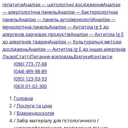
гепатити
Аналізи — цитологічні дослідження
Аналізи
— алергологічна панель
Аналізи — бактеріологічна
панель
Аналізи — панель аутоімунології
Аналізи —
імунологічна панель
Аналізи — Антитіла Ig E до
алергенів харчових продуктів
Аналізи — Антитіла Ig E
до алергенів тварин
Аналізи — Культуральні методи
досліджень
Аналізи — Антитіла Ig E до інших алергенів
Лікарі
Статті
Питання-відповідь
Відгуки
Контакти
(096) 773-77-68
(044) 499-98-89
(095) 123-93-93
(063) 01-02-300
Головна
/
Послуги та ціни
/
Відеоендоскопія
/
Забір матеріалу для гістологичного /