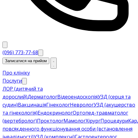
(096) 773-77-68
Записатися на прийом
Про клініку
Послуги
ЛОР (дитячий та
дорослий)
Дерматолог
Відеоендоскопія
УЗД (серця та
судин)
Вакцинація
Гінеколог
Невролог
УЗД (акушерство
та гінекологія)
Ендокринолог
Ортопед-травматолог
(вертебролог)
Проктолог
Мамолог
Хірург
Процедури
Кар
повсякденного функціонування особи (встановлення
інвалідності)
УЗД (комплексні)
Гастроентеролог