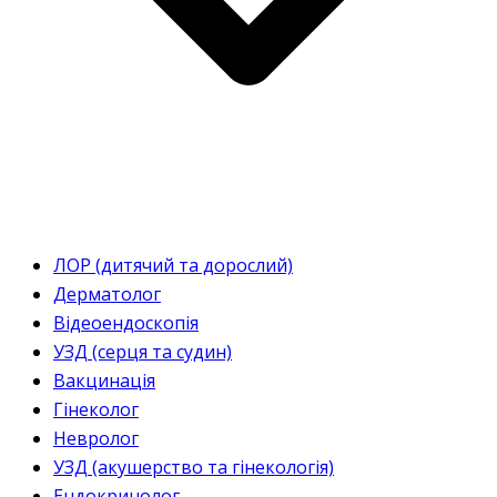
ЛОР (дитячий та дорослий)
Дерматолог
Відеоендоскопія
УЗД (серця та судин)
Вакцинація
Гінеколог
Невролог
УЗД (акушерство та гінекологія)
Ендокринолог