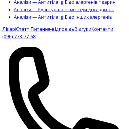
Аналізи — Антитіла Ig E до алергенів тварин
Аналізи — Культуральні методи досліджень
Аналізи — Антитіла Ig E до інших алергенів
Лікарі
Статті
Питання-відповідь
Відгуки
Контакти
(096) 773-77-68