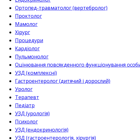
Ортопед-травматолог (вертебролог)
Проктолог
Мамолог
Хірург
Процедури
Кардіолог
Пульмонолог
Оцінювання повсякденного функціонування особи 
УЗД (комплексні)
Гастроентеролог (дитячий і дорослий)
Уролог
Терапевт
Педіатр
УЗД (урологія)
Психолог
УЗД (ендокринологія)
УЗД (гастроентерологія, хірургія)