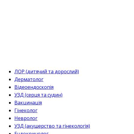
ЛОР (дитячий та дорослий)
Дерматолог
Відеоендоскопія
УЗД (серця та судин)
Вакцинація
Гінеколог
Невролог
УЗД (акушерство та гінекологія)
Ендокринолог