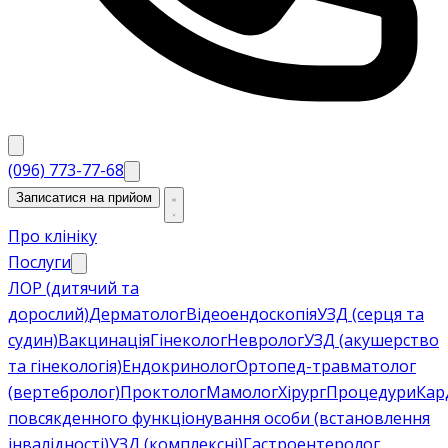
(096) 773-77-68
Записатися на прийом
Про клініку
Послуги
ЛОР (дитячий та
дорослий)
Дерматолог
Відеоендоскопія
УЗД (серця та
судин)
Вакцинація
Гінеколог
Невролог
УЗД (акушерство
та гінекологія)
Ендокринолог
Ортопед-травматолог
(вертебролог)
Проктолог
Мамолог
Хірург
Процедури
Кар
повсякденного функціонування особи (встановлення
інвалідності)
УЗД (комплексні)
Гастроентеролог