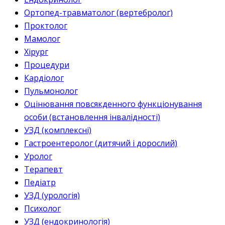
Ортопед-травматолог (вертебролог)
Проктолог
Мамолог
Хірург
Процедури
Кардіолог
Пульмонолог
Оцінювання повсякденного функціонування
особи (встановлення інвалідності)
УЗД (комплексні)
Гастроентеролог (дитячий і дорослий)
Уролог
Терапевт
Педіатр
УЗД (урологія)
Психолог
УЗД (ендокринологія)