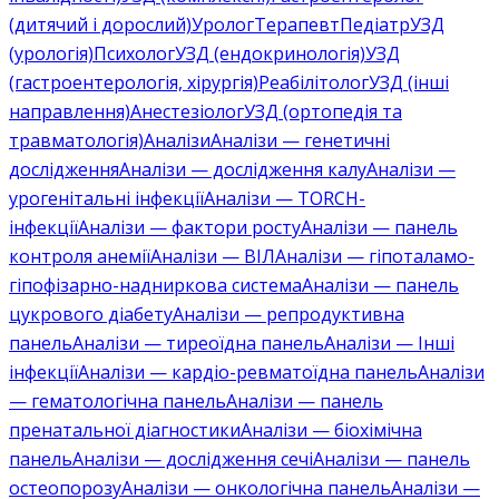
(дитячий і дорослий)
Уролог
Терапевт
Педіатр
УЗД
(урологія)
Психолог
УЗД (ендокринологія)
УЗД
(гастроентерологія, хірургія)
Реабілітолог
УЗД (інші
направлення)
Анестезіолог
УЗД (ортопедія та
травматологія)
Аналізи
Аналізи — генетичні
дослідження
Аналізи — дослідження калу
Аналізи —
урогенітальні інфекції
Аналізи — TORCH-
інфекції
Аналізи — фактори росту
Аналізи — панель
контроля анемії
Аналізи — ВІЛ
Аналізи — гіпоталамо-
гіпофізарно-надниркова система
Аналізи — панель
цукрового діабету
Аналізи — репродуктивна
панель
Аналізи — тиреоїдна панель
Аналізи — Інші
інфекції
Аналізи — кардіо-ревматоїдна панель
Аналізи
— гематологічна панель
Аналізи — панель
пренатальної діагностики
Аналізи — біохімічна
панель
Аналізи — дослідження сечі
Аналізи — панель
остеопорозу
Аналізи — онкологічна панель
Аналізи —