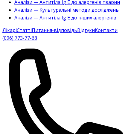
Аналізи — Антитіла Ig E до алергенів тварин
Аналізи — Культуральні методи досліджень
Аналізи — Антитіла Ig E до інших алергенів
Лікарі
Статті
Питання-відповідь
Відгуки
Контакти
(096) 773-77-68