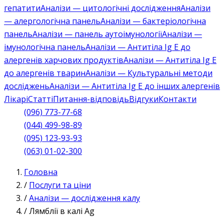
гепатити
Аналізи — цитологічні дослідження
Аналізи
— алергологічна панель
Аналізи — бактеріологічна
панель
Аналізи — панель аутоімунології
Аналізи —
імунологічна панель
Аналізи — Антитіла Ig E до
алергенів харчових продуктів
Аналізи — Антитіла Ig E
до алергенів тварин
Аналізи — Культуральні методи
досліджень
Аналізи — Антитіла Ig E до інших алергенів
Лікарі
Статті
Питання-відповідь
Відгуки
Контакти
(096) 773-77-68
(044) 499-98-89
(095) 123-93-93
(063) 01-02-300
Головна
/
Послуги та ціни
/
Аналізи — дослідження калу
/
Лямблії в калі Ag