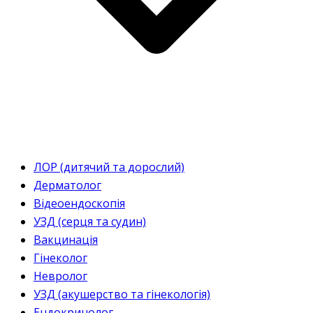
ЛОР (дитячий та дорослий)
Дерматолог
Відеоендоскопія
УЗД (серця та судин)
Вакцинація
Гінеколог
Невролог
УЗД (акушерство та гінекологія)
Ендокринолог