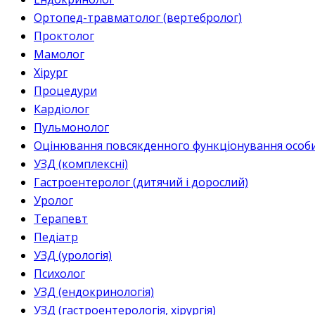
Ортопед-травматолог (вертебролог)
Проктолог
Мамолог
Хірург
Процедури
Кардіолог
Пульмонолог
Оцінювання повсякденного функціонування особи 
УЗД (комплексні)
Гастроентеролог (дитячий і дорослий)
Уролог
Терапевт
Педіатр
УЗД (урологія)
Психолог
УЗД (ендокринологія)
УЗД (гастроентерологія, хірургія)