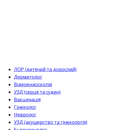
ЛОР (дитячий та дорослий)
Дерматолог
Відеоендоскопія
УЗД (серця та судин)
Вакцинація
Гінеколог
Невролог
УЗД (акушерство та гінекологія)
Ендокринолог