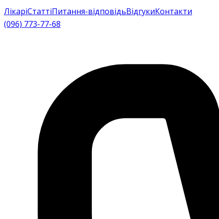
Лікарі
Статті
Питання-відповідь
Відгуки
Контакти
(096) 773-77-68