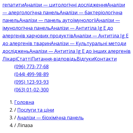
гепатити
Аналізи — цитологічні дослідження
Аналізи
— алергологічна панель
Аналізи — бактеріологічна
панель
Аналізи — панель аутоімунології
Аналізи —
імунологічна панель
Аналізи — Антитіла Ig E до
алергенів харчових продуктів
Аналізи — Антитіла Ig E
до алергенів тварин
Аналізи — Культуральні методи
досліджень
Аналізи — Антитіла Ig E до інших алергенів
Лікарі
Статті
Питання-відповідь
Відгуки
Контакти
(096) 773-77-68
(044) 499-98-89
(095) 123-93-93
(063) 01-02-300
Головна
/
Послуги та ціни
/
Аналізи — біохімічна панель
/
Ліпаза