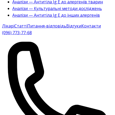
Аналізи — Антитіла Ig E до алергенів тварин
Аналізи — Культуральні методи досліджень
Аналізи — Антитіла Ig E до інших алергенів
Лікарі
Статті
Питання-відповідь
Відгуки
Контакти
(096) 773-77-68