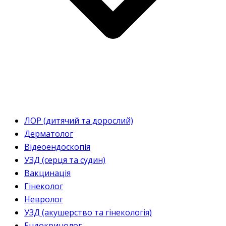
ЛОР (дитячий та дорослий)
Дерматолог
Відеоендоскопія
УЗД (серця та судин)
Вакцинація
Гінеколог
Невролог
УЗД (акушерство та гінекологія)
Ендокринолог