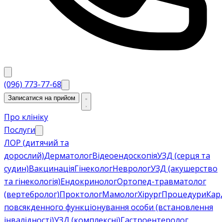
(096) 773-77-68
Записатися на прийом
Про клініку
Послуги
ЛОР (дитячий та
дорослий)
Дерматолог
Відеоендоскопія
УЗД (серця та
судин)
Вакцинація
Гінеколог
Невролог
УЗД (акушерство
та гінекологія)
Ендокринолог
Ортопед-травматолог
(вертебролог)
Проктолог
Мамолог
Хірург
Процедури
Кар
повсякденного функціонування особи (встановлення
інвалідності)
УЗД (комплексні)
Гастроентеролог