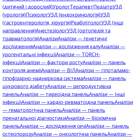
(дитячий і дорослий)
Уролог
Терапевт
Педіатр
УЗД
(урологія)
Психолог
УЗД (ендокринологія)
УЗД
(гастроентерологія, хірургія)
Реабілітолог
УЗД (інші
направлення)
Анестезіолог
УЗД (ортопедія та
травматологія)
Аналізи
Аналізи — генетичні
дослідження
Аналізи — дослідження калу
Аналізи —
урогенітальні інфекції
Аналізи — TORCH-
інфекції
Аналізи — фактори росту
Аналізи — панель
контроля анемії
Аналізи — ВІЛ
Аналізи — гіпоталамо-
гіпофізарно-надниркова система
Аналізи — панель
цукрового діабету
Аналізи — репродуктивна
панель
Аналізи — тиреоїдна панель
Аналізи — Інші
інфекції
Аналізи — кардіо-ревматоїдна панель
Аналізи
— гематологічна панель
Аналізи — панель
пренатальної діагностики
Аналізи — біохімічна
панель
Аналізи — дослідження сечі
Аналізи — панель
остеопорозу
Аналізи — онкологічна панель
Аналізи —