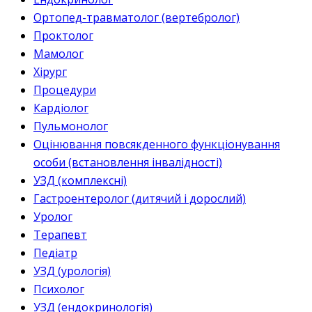
Ортопед-травматолог (вертебролог)
Проктолог
Мамолог
Хірург
Процедури
Кардіолог
Пульмонолог
Оцінювання повсякденного функціонування
особи (встановлення інвалідності)
УЗД (комплексні)
Гастроентеролог (дитячий і дорослий)
Уролог
Терапевт
Педіатр
УЗД (урологія)
Психолог
УЗД (ендокринологія)