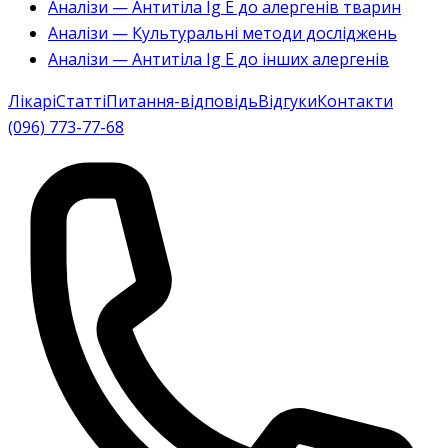
Аналізи — Антитіла Ig E до алергенів тварин
Аналізи — Культуральні методи досліджень
Аналізи — Антитіла Ig E до інших алергенів
Лікарі
Статті
Питання-відповідь
Відгуки
Контакти
(096) 773-77-68