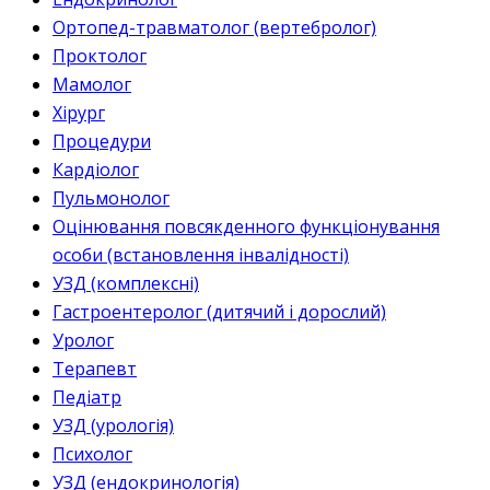
Ортопед-травматолог (вертебролог)
Проктолог
Мамолог
Хірург
Процедури
Кардіолог
Пульмонолог
Оцінювання повсякденного функціонування
особи (встановлення інвалідності)
УЗД (комплексні)
Гастроентеролог (дитячий і дорослий)
Уролог
Терапевт
Педіатр
УЗД (урологія)
Психолог
УЗД (ендокринологія)