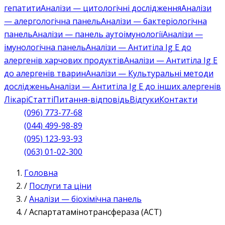
гепатити
Аналізи — цитологічні дослідження
Аналізи
— алергологічна панель
Аналізи — бактеріологічна
панель
Аналізи — панель аутоімунології
Аналізи —
імунологічна панель
Аналізи — Антитіла Ig E до
алергенів харчових продуктів
Аналізи — Антитіла Ig E
до алергенів тварин
Аналізи — Культуральні методи
досліджень
Аналізи — Антитіла Ig E до інших алергенів
Лікарі
Статті
Питання-відповідь
Відгуки
Контакти
(096) 773-77-68
(044) 499-98-89
(095) 123-93-93
(063) 01-02-300
Головна
/
Послуги та ціни
/
Аналізи — біохімічна панель
/
Аспартатамінотрансфераза (АСТ)