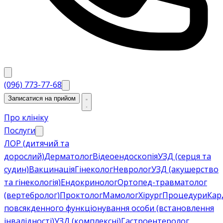
(096) 773-77-68
Записатися на прийом
Про клініку
Послуги
ЛОР (дитячий та
дорослий)
Дерматолог
Відеоендоскопія
УЗД (серця та
судин)
Вакцинація
Гінеколог
Невролог
УЗД (акушерство
та гінекологія)
Ендокринолог
Ортопед-травматолог
(вертебролог)
Проктолог
Мамолог
Хірург
Процедури
Кар
повсякденного функціонування особи (встановлення
інвалідності)
УЗД (комплексні)
Гастроентеролог