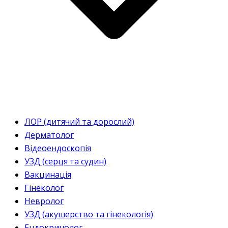
ЛОР (дитячий та дорослий)
Дерматолог
Відеоендоскопія
УЗД (серця та судин)
Вакцинація
Гінеколог
Невролог
УЗД (акушерство та гінекологія)
Ендокринолог