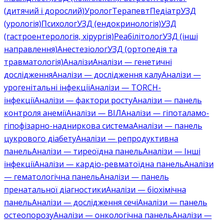
(дитячий і дорослий)
Уролог
Терапевт
Педіатр
УЗД
(урологія)
Психолог
УЗД (ендокринологія)
УЗД
(гастроентерологія, хірургія)
Реабілітолог
УЗД (інші
направлення)
Анестезіолог
УЗД (ортопедія та
травматологія)
Аналізи
Аналізи — генетичні
дослідження
Аналізи — дослідження калу
Аналізи —
урогенітальні інфекції
Аналізи — TORCH-
інфекції
Аналізи — фактори росту
Аналізи — панель
контроля анемії
Аналізи — ВІЛ
Аналізи — гіпоталамо-
гіпофізарно-надниркова система
Аналізи — панель
цукрового діабету
Аналізи — репродуктивна
панель
Аналізи — тиреоїдна панель
Аналізи — Інші
інфекції
Аналізи — кардіо-ревматоїдна панель
Аналізи
— гематологічна панель
Аналізи — панель
пренатальної діагностики
Аналізи — біохімічна
панель
Аналізи — дослідження сечі
Аналізи — панель
остеопорозу
Аналізи — онкологічна панель
Аналізи —