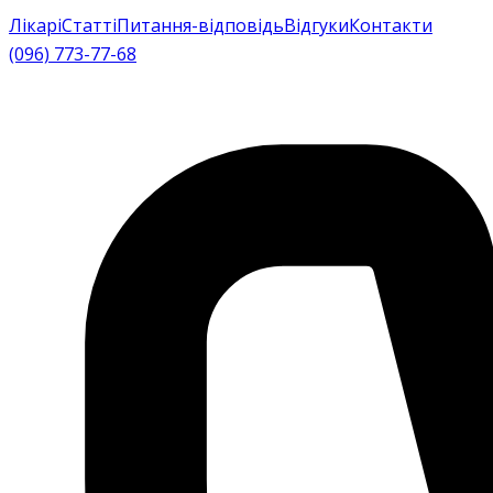
Лікарі
Статті
Питання-відповідь
Відгуки
Контакти
(096) 773-77-68