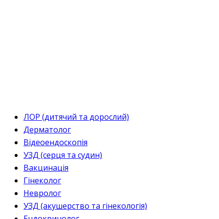
ЛОР (дитячий та дорослий)
Дерматолог
Відеоендоскопія
УЗД (серця та судин)
Вакцинація
Гінеколог
Невролог
УЗД (акушерство та гінекологія)
Ендокринолог