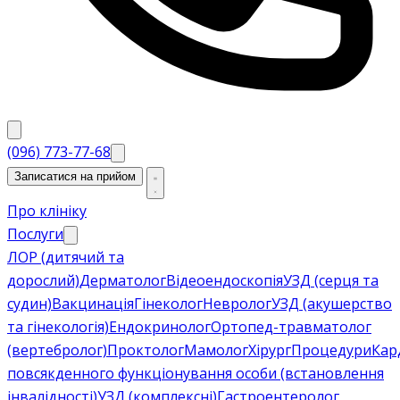
(096) 773-77-68
Записатися на прийом
Про клініку
Послуги
ЛОР (дитячий та
дорослий)
Дерматолог
Відеоендоскопія
УЗД (серця та
судин)
Вакцинація
Гінеколог
Невролог
УЗД (акушерство
та гінекологія)
Ендокринолог
Ортопед-травматолог
(вертебролог)
Проктолог
Мамолог
Хірург
Процедури
Кар
повсякденного функціонування особи (встановлення
інвалідності)
УЗД (комплексні)
Гастроентеролог