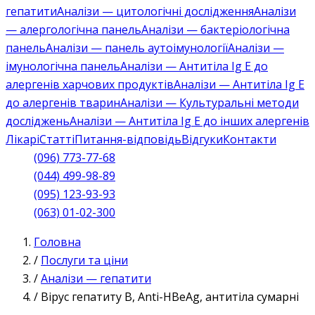
гепатити
Аналізи — цитологічні дослідження
Аналізи
— алергологічна панель
Аналізи — бактеріологічна
панель
Аналізи — панель аутоімунології
Аналізи —
імунологічна панель
Аналізи — Антитіла Ig E до
алергенів харчових продуктів
Аналізи — Антитіла Ig E
до алергенів тварин
Аналізи — Культуральні методи
досліджень
Аналізи — Антитіла Ig E до інших алергенів
Лікарі
Статті
Питання-відповідь
Відгуки
Контакти
(096) 773-77-68
(044) 499-98-89
(095) 123-93-93
(063) 01-02-300
Головна
/
Послуги та ціни
/
Аналізи — гепатити
/
Вірус гепатиту B, Anti-HBeAg, антитіла сумарні