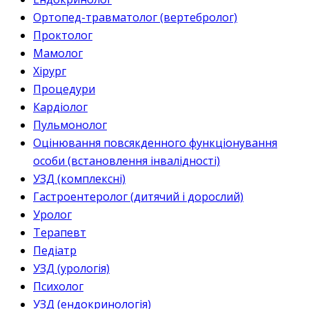
Ортопед-травматолог (вертебролог)
Проктолог
Мамолог
Хірург
Процедури
Кардіолог
Пульмонолог
Оцінювання повсякденного функціонування
особи (встановлення інвалідності)
УЗД (комплексні)
Гастроентеролог (дитячий і дорослий)
Уролог
Терапевт
Педіатр
УЗД (урологія)
Психолог
УЗД (ендокринологія)