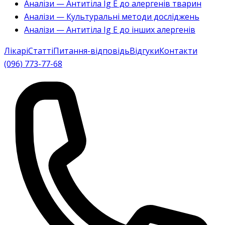
Аналізи — Антитіла Ig E до алергенів тварин
Аналізи — Культуральні методи досліджень
Аналізи — Антитіла Ig E до інших алергенів
Лікарі
Статті
Питання-відповідь
Відгуки
Контакти
(096) 773-77-68