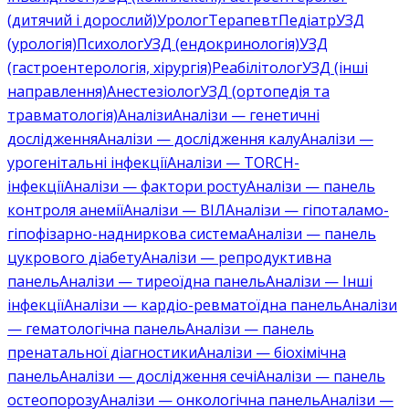
(дитячий і дорослий)
Уролог
Терапевт
Педіатр
УЗД
(урологія)
Психолог
УЗД (ендокринологія)
УЗД
(гастроентерологія, хірургія)
Реабілітолог
УЗД (інші
направлення)
Анестезіолог
УЗД (ортопедія та
травматологія)
Аналізи
Аналізи — генетичні
дослідження
Аналізи — дослідження калу
Аналізи —
урогенітальні інфекції
Аналізи — TORCH-
інфекції
Аналізи — фактори росту
Аналізи — панель
контроля анемії
Аналізи — ВІЛ
Аналізи — гіпоталамо-
гіпофізарно-надниркова система
Аналізи — панель
цукрового діабету
Аналізи — репродуктивна
панель
Аналізи — тиреоїдна панель
Аналізи — Інші
інфекції
Аналізи — кардіо-ревматоїдна панель
Аналізи
— гематологічна панель
Аналізи — панель
пренатальної діагностики
Аналізи — біохімічна
панель
Аналізи — дослідження сечі
Аналізи — панель
остеопорозу
Аналізи — онкологічна панель
Аналізи —