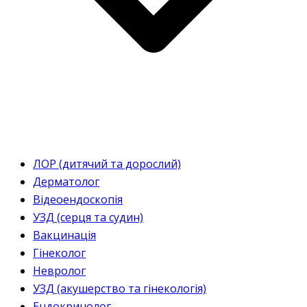
ЛОР (дитячий та дорослий)
Дерматолог
Відеоендоскопія
УЗД (серця та судин)
Вакцинація
Гінеколог
Невролог
УЗД (акушерство та гінекологія)
Ендокринолог