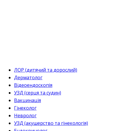
ЛОР (дитячий та дорослий)
Дерматолог
Відеоендоскопія
УЗД (серця та судин)
Вакцинація
Гінеколог
Невролог
УЗД (акушерство та гінекологія)
Ендокринолог