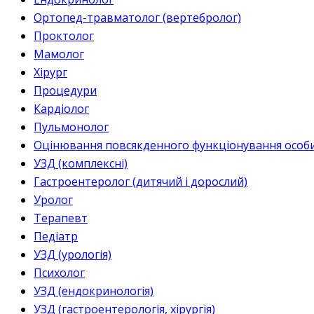
Ортопед-травматолог (вертебролог)
Проктолог
Мамолог
Хірург
Процедури
Кардіолог
Пульмонолог
Оцінювання повсякденного функціонування особи 
УЗД (комплексні)
Гастроентеролог (дитячий і дорослий)
Уролог
Терапевт
Педіатр
УЗД (урологія)
Психолог
УЗД (ендокринологія)
УЗД (гастроентерологія, хірургія)