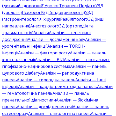
(дитячий і дорослий)
Уролог
Терапевт
Педіатр
УЗД
(урологія)
Психолог
УЗД (ендокринологія)
УЗД
(гастроентерологія, хірургія)
Реабілітолог
УЗД (інші
направлення)
Анестезіолог
УЗД (ортопедія та
травматологія)
Аналізи
Аналізи — генетичні
дослідження
Аналізи — дослідження калу
Аналізи —
урогенітальні інфекції
Аналізи — TORCH-
інфекції
Аналізи — фактори росту
Аналізи — панель
контроля анемії
Аналізи — ВІЛ
Аналізи — гіпоталамо-
гіпофізарно-надниркова система
Аналізи — панель
цукрового діабету
Аналізи — репродуктивна
панель
Аналізи — тиреоїдна панель
Аналізи — Інші
інфекції
Аналізи — кардіо-ревматоїдна панель
Аналізи
— гематологічна панель
Аналізи — панель
пренатальної діагностики
Аналізи — біохімічна
панель
Аналізи — дослідження сечі
Аналізи — панель
остеопорозу
Аналізи — онкологічна панель
Аналізи —