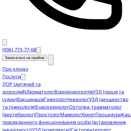
(096) 773-77-68
Записатися на прийом
Про клініку
Послуги
ЛОР (дитячий та
дорослий)
Дерматолог
Відеоендоскопія
УЗД (серця та
судин)
Вакцинація
Гінеколог
Невролог
УЗД (акушерство
та гінекологія)
Ендокринолог
Ортопед-травматолог
(вертебролог)
Проктолог
Мамолог
Хірург
Процедури
Кар
повсякденного функціонування особи (встановлення
інвалідності)
УЗД (комплексні)
Гастроентеролог