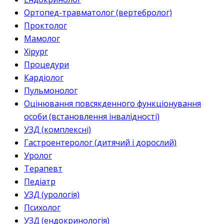
Ортопед-травматолог (вертебролог)
Проктолог
Мамолог
Хірург
Процедури
Кардіолог
Пульмонолог
Оцінювання повсякденного функціонування
особи (встановлення інвалідності)
УЗД (комплексні)
Гастроентеролог (дитячий і дорослий)
Уролог
Терапевт
Педіатр
УЗД (урологія)
Психолог
УЗД (ендокринологія)