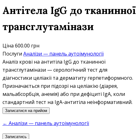
Антітела IgG до тканинної
трансглутамінази
Ціна
600.00 грн
Послуги
Аналізи — панель аутоімунології
Аналіз крові на антитіла IgG до тканинної
трансглутамінази — серологічний тест для
діагностики целіакії та дерматиту герпетиформного.
Призначається при підозрі на целіакію (діарея,
мальабсорбція, анемія) або при дефіциті IgA, коли
стандартний тест на IgA-антитіла неінформативний.
Записатися на прийом
← Аналізи — панель аутоімунології
Записатись