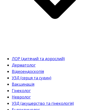
ЛОР (дитячий та дорослий)
Дерматолог
Відеоендоскопія
УЗД (серця та судин)
Вакцинація
Гінеколог
Невролог
УЗД (акушерство та гінекологія)
Ендокринолог