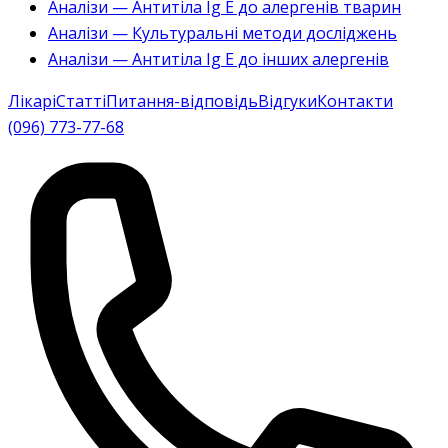
Аналізи — Антитіла Ig E до алергенів тварин
Аналізи — Культуральні методи досліджень
Аналізи — Антитіла Ig E до інших алергенів
Лікарі
Статті
Питання-відповідь
Відгуки
Контакти
(096) 773-77-68