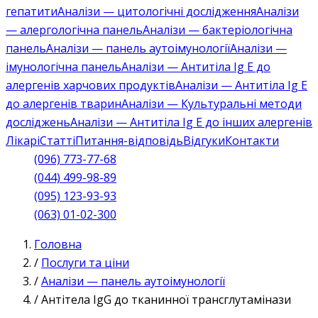
гепатити
Аналізи — цитологічні дослідження
Аналізи
— алергологічна панель
Аналізи — бактеріологічна
панель
Аналізи — панель аутоімунології
Аналізи —
імунологічна панель
Аналізи — Антитіла Ig E до
алергенів харчових продуктів
Аналізи — Антитіла Ig E
до алергенів тварин
Аналізи — Культуральні методи
досліджень
Аналізи — Антитіла Ig E до інших алергенів
Лікарі
Статті
Питання-відповідь
Відгуки
Контакти
(096) 773-77-68
(044) 499-98-89
(095) 123-93-93
(063) 01-02-300
Головна
/
Послуги та ціни
/
Аналізи — панель аутоімунології
/
Антітела IgG до тканинної трансглутамінази