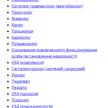
Ортопед-травматолог (вертебролог)
Проктолог
Мамолог
Хірург
Процедури
Кардіолог
Пульмонолог
Оцінювання повсякденного функціонування
особи (встановлення інвалідності)
УЗД (комплексні)
Гастроентеролог (дитячий і дорослий)
Уролог
Терапевт
Педіатр
УЗД (урологія)
Психолог
УЗД (ендокринологія)