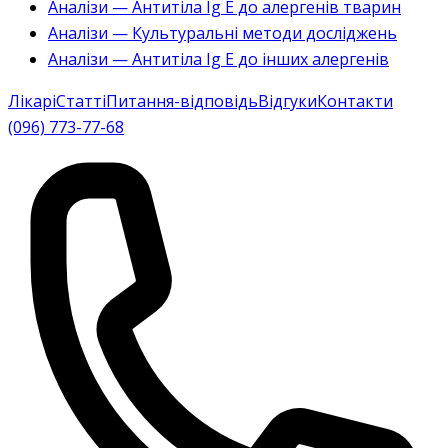
Аналізи — Антитіла Ig E до алергенів тварин
Аналізи — Культуральні методи досліджень
Аналізи — Антитіла Ig E до інших алергенів
Лікарі
Статті
Питання-відповідь
Відгуки
Контакти
(096) 773-77-68