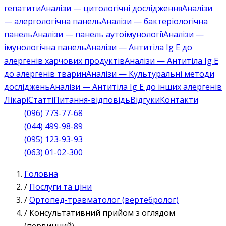
гепатити
Аналізи — цитологічні дослідження
Аналізи
— алергологічна панель
Аналізи — бактеріологічна
панель
Аналізи — панель аутоімунології
Аналізи —
імунологічна панель
Аналізи — Антитіла Ig E до
алергенів харчових продуктів
Аналізи — Антитіла Ig E
до алергенів тварин
Аналізи — Культуральні методи
досліджень
Аналізи — Антитіла Ig E до інших алергенів
Лікарі
Статті
Питання-відповідь
Відгуки
Контакти
(096) 773-77-68
(044) 499-98-89
(095) 123-93-93
(063) 01-02-300
Головна
/
Послуги та ціни
/
Ортопед-травматолог (вертебролог)
/
Консультативний прийом з оглядом