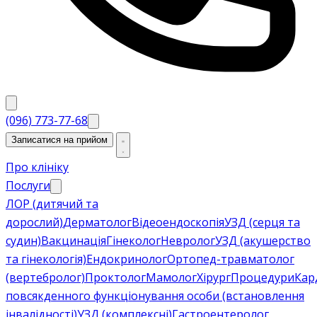
(096) 773-77-68
Записатися на прийом
Про клініку
Послуги
ЛОР (дитячий та
дорослий)
Дерматолог
Відеоендоскопія
УЗД (серця та
судин)
Вакцинація
Гінеколог
Невролог
УЗД (акушерство
та гінекологія)
Ендокринолог
Ортопед-травматолог
(вертебролог)
Проктолог
Мамолог
Хірург
Процедури
Кар
повсякденного функціонування особи (встановлення
інвалідності)
УЗД (комплексні)
Гастроентеролог