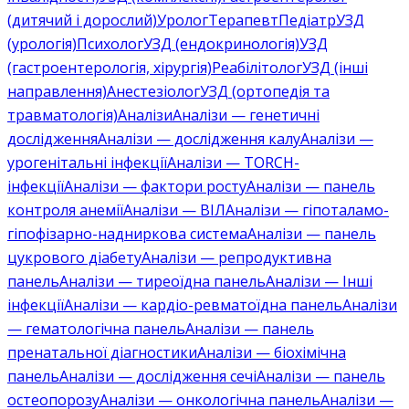
(дитячий і дорослий)
Уролог
Терапевт
Педіатр
УЗД
(урологія)
Психолог
УЗД (ендокринологія)
УЗД
(гастроентерологія, хірургія)
Реабілітолог
УЗД (інші
направлення)
Анестезіолог
УЗД (ортопедія та
травматологія)
Аналізи
Аналізи — генетичні
дослідження
Аналізи — дослідження калу
Аналізи —
урогенітальні інфекції
Аналізи — TORCH-
інфекції
Аналізи — фактори росту
Аналізи — панель
контроля анемії
Аналізи — ВІЛ
Аналізи — гіпоталамо-
гіпофізарно-надниркова система
Аналізи — панель
цукрового діабету
Аналізи — репродуктивна
панель
Аналізи — тиреоїдна панель
Аналізи — Інші
інфекції
Аналізи — кардіо-ревматоїдна панель
Аналізи
— гематологічна панель
Аналізи — панель
пренатальної діагностики
Аналізи — біохімічна
панель
Аналізи — дослідження сечі
Аналізи — панель
остеопорозу
Аналізи — онкологічна панель
Аналізи —