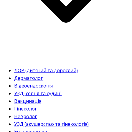
ЛОР (дитячий та дорослий)
Дерматолог
Відеоендоскопія
УЗД (серця та судин)
Вакцинація
Гінеколог
Невролог
УЗД (акушерство та гінекологія)
Ендокринолог