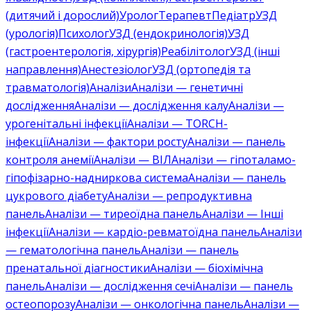
(дитячий і дорослий)
Уролог
Терапевт
Педіатр
УЗД
(урологія)
Психолог
УЗД (ендокринологія)
УЗД
(гастроентерологія, хірургія)
Реабілітолог
УЗД (інші
направлення)
Анестезіолог
УЗД (ортопедія та
травматологія)
Аналізи
Аналізи — генетичні
дослідження
Аналізи — дослідження калу
Аналізи —
урогенітальні інфекції
Аналізи — TORCH-
інфекції
Аналізи — фактори росту
Аналізи — панель
контроля анемії
Аналізи — ВІЛ
Аналізи — гіпоталамо-
гіпофізарно-надниркова система
Аналізи — панель
цукрового діабету
Аналізи — репродуктивна
панель
Аналізи — тиреоїдна панель
Аналізи — Інші
інфекції
Аналізи — кардіо-ревматоїдна панель
Аналізи
— гематологічна панель
Аналізи — панель
пренатальної діагностики
Аналізи — біохімічна
панель
Аналізи — дослідження сечі
Аналізи — панель
остеопорозу
Аналізи — онкологічна панель
Аналізи —