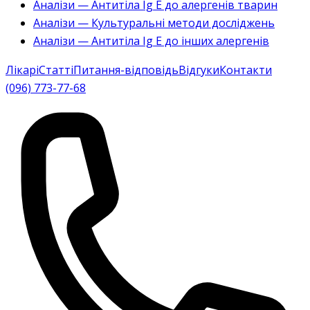
Аналізи — Антитіла Ig E до алергенів тварин
Аналізи — Культуральні методи досліджень
Аналізи — Антитіла Ig E до інших алергенів
Лікарі
Статті
Питання-відповідь
Відгуки
Контакти
(096) 773-77-68