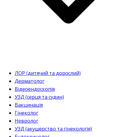
ЛОР (дитячий та дорослий)
Дерматолог
Відеоендоскопія
УЗД (серця та судин)
Вакцинація
Гінеколог
Невролог
УЗД (акушерство та гінекологія)
Ендокринолог