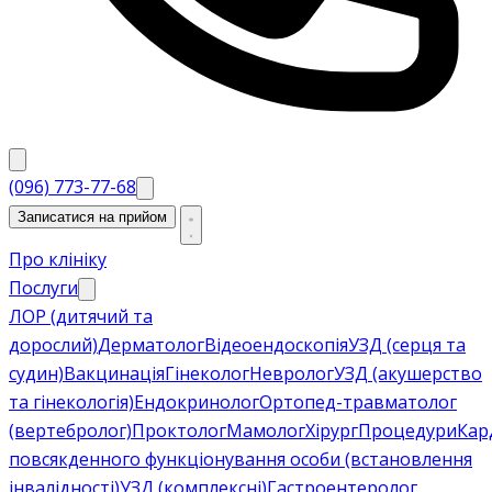
(096) 773-77-68
Записатися на прийом
Про клініку
Послуги
ЛОР (дитячий та
дорослий)
Дерматолог
Відеоендоскопія
УЗД (серця та
судин)
Вакцинація
Гінеколог
Невролог
УЗД (акушерство
та гінекологія)
Ендокринолог
Ортопед-травматолог
(вертебролог)
Проктолог
Мамолог
Хірург
Процедури
Кар
повсякденного функціонування особи (встановлення
інвалідності)
УЗД (комплексні)
Гастроентеролог