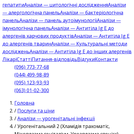
гепатити
Аналізи — цитологічні дослідження
Аналізи
— алергологічна панель
Аналізи — бактеріологічна
панель
Аналізи — панель аутоімунології
Аналізи —
імунологічна панель
Аналізи — Антитіла Ig E до
алергенів харчових продуктів
Аналізи — Антитіла Ig E
до алергенів тварин
Аналізи — Культуральні методи
досліджень
Аналізи — Антитіла Ig E до інших алергенів
Лікарі
Статті
Питання-відповідь
Відгуки
Контакти
(096) 773-77-68
(044) 499-98-89
(095) 123-93-93
(063) 01-02-300
Головна
/
Послуги та ціни
/
Аналізи — урогенітальні інфекції
/
Урогенітальний 2 (Хламідія трахоматіс,