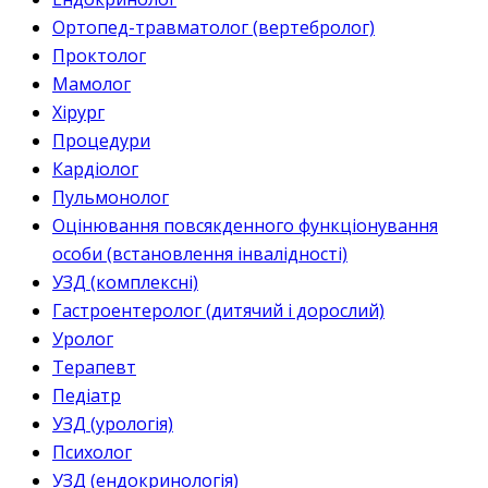
Ортопед-травматолог (вертебролог)
Проктолог
Мамолог
Хірург
Процедури
Кардіолог
Пульмонолог
Оцінювання повсякденного функціонування
особи (встановлення інвалідності)
УЗД (комплексні)
Гастроентеролог (дитячий і дорослий)
Уролог
Терапевт
Педіатр
УЗД (урологія)
Психолог
УЗД (ендокринологія)