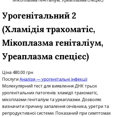
Мікоплазма геніталіум, Уреаплазма спецієс)
Урогенітальний 2
(Хламідія трахоматіс,
Мікоплазма геніталіум,
Уреаплазма спецієс)
Ціна
480.00 грн
Послуги
Аналізи — урогенітальні інфекції
Молекулярний тест для виявлення ДНК трьох
урогенітальних патогенів: хламідії трахоматіс,
мікоплазми геніталіум та уреаплазми. Дозволяє
визначити причину запалення сечівника, уретри та
репродуктивної системи. Показаний при симптомах