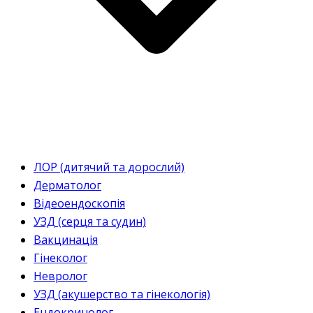
ЛОР (дитячий та дорослий)
Дерматолог
Відеоендоскопія
УЗД (серця та судин)
Вакцинація
Гінеколог
Невролог
УЗД (акушерство та гінекологія)
Ендокринолог