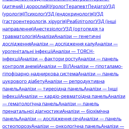
(дитячий і дорослий)
Уролог
Терапевт
Педіатр
УЗД
(урологія)
Психолог
УЗД (ендокринологія)
УЗД
(гастроентерологія, хірургія)
Реабілітолог
УЗД (інші
направлення)
Анестезіолог
УЗД (ортопедія та
травматологія)
Аналізи
Аналізи — генетичні
дослідження
Аналізи — дослідження калу
Аналізи —
урогенітальні інфекції
Аналізи — TORCH-
інфекції
Аналізи — фактори росту
Аналізи — панель
контроля анемії
Аналізи — ВІЛ
Аналізи — гіпоталамо-
гіпофізарно-надниркова система
Аналізи — панель
цукрового діабету
Аналізи — репродуктивна
панель
Аналізи — тиреоїдна панель
Аналізи — Інші
інфекції
Аналізи — кардіо-ревматоїдна панель
Аналізи
— гематологічна панель
Аналізи — панель
пренатальної діагностики
Аналізи — біохімічна
панель
Аналізи — дослідження сечі
Аналізи — панель
остеопорозу
Аналізи — онкологічна панель
Аналізи —