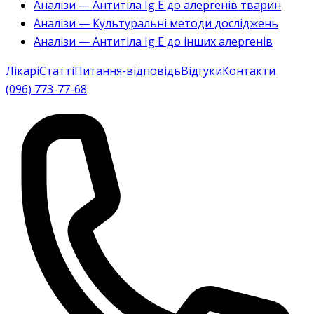
Аналізи — Антитіла Ig E до алергенів тварин
Аналізи — Культуральні методи досліджень
Аналізи — Антитіла Ig E до інших алергенів
Лікарі
Статті
Питання-відповідь
Відгуки
Контакти
(096) 773-77-68