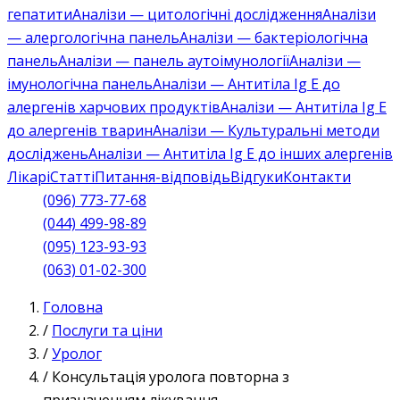
гепатити
Аналізи — цитологічні дослідження
Аналізи
— алергологічна панель
Аналізи — бактеріологічна
панель
Аналізи — панель аутоімунології
Аналізи —
імунологічна панель
Аналізи — Антитіла Ig E до
алергенів харчових продуктів
Аналізи — Антитіла Ig E
до алергенів тварин
Аналізи — Культуральні методи
досліджень
Аналізи — Антитіла Ig E до інших алергенів
Лікарі
Статті
Питання-відповідь
Відгуки
Контакти
(096) 773-77-68
(044) 499-98-89
(095) 123-93-93
(063) 01-02-300
Головна
/
Послуги та ціни
/
Уролог
/
Консультація уролога повторна з