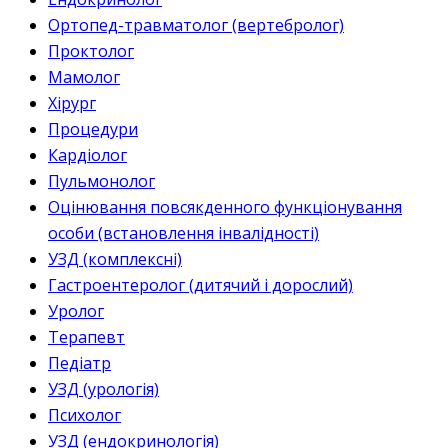
Ортопед-травматолог (вертебролог)
Проктолог
Мамолог
Хірург
Процедури
Кардіолог
Пульмонолог
Оцінювання повсякденного функціонування
особи (встановлення інвалідності)
УЗД (комплексні)
Гастроентеролог (дитячий і дорослий)
Уролог
Терапевт
Педіатр
УЗД (урологія)
Психолог
УЗД (ендокринологія)