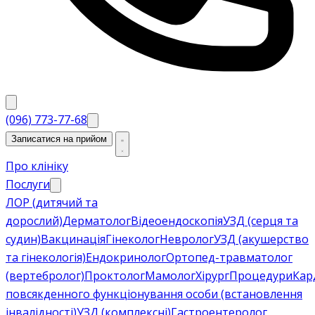
(096) 773-77-68
Записатися на прийом
Про клініку
Послуги
ЛОР (дитячий та
дорослий)
Дерматолог
Відеоендоскопія
УЗД (серця та
судин)
Вакцинація
Гінеколог
Невролог
УЗД (акушерство
та гінекологія)
Ендокринолог
Ортопед-травматолог
(вертебролог)
Проктолог
Мамолог
Хірург
Процедури
Кар
повсякденного функціонування особи (встановлення
інвалідності)
УЗД (комплексні)
Гастроентеролог