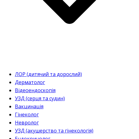
ЛОР (дитячий та дорослий)
Дерматолог
Відеоендоскопія
УЗД (серця та судин)
Вакцинація
Гінеколог
Невролог
УЗД (акушерство та гінекологія)
Ендокринолог