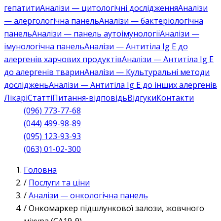
гепатити
Аналізи — цитологічні дослідження
Аналізи
— алергологічна панель
Аналізи — бактеріологічна
панель
Аналізи — панель аутоімунології
Аналізи —
імунологічна панель
Аналізи — Антитіла Ig E до
алергенів харчових продуктів
Аналізи — Антитіла Ig E
до алергенів тварин
Аналізи — Культуральні методи
досліджень
Аналізи — Антитіла Ig E до інших алергенів
Лікарі
Статті
Питання-відповідь
Відгуки
Контакти
(096) 773-77-68
(044) 499-98-89
(095) 123-93-93
(063) 01-02-300
Головна
/
Послуги та ціни
/
Аналізи — онкологічна панель
/
Онкомаркер підшлункової залози, жовчного