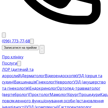
(096) 773-77-68
Записатися на прийом
Про клініку
Послуги
ЛОР (дитячий та
дорослий)
Дерматолог
Відеоендоскопія
УЗД (серця та
судин)
Вакцинація
Гінеколог
Невролог
УЗД (акушерство
та гінекологія)
Ендокринолог
Ортопед-травматолог
(вертебролог)
Проктолог
Мамолог
Хірург
Процедури
Кар
повсякденного функціонування особи (встановлення
інвалідності)
УЗД (комплексні)
Гастроентеролог