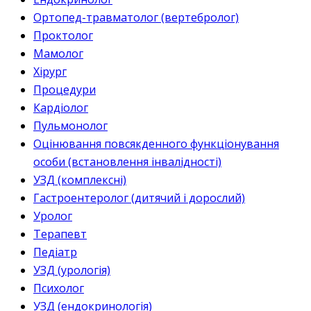
Ортопед-травматолог (вертебролог)
Проктолог
Мамолог
Хірург
Процедури
Кардіолог
Пульмонолог
Оцінювання повсякденного функціонування
особи (встановлення інвалідності)
УЗД (комплексні)
Гастроентеролог (дитячий і дорослий)
Уролог
Терапевт
Педіатр
УЗД (урологія)
Психолог
УЗД (ендокринологія)