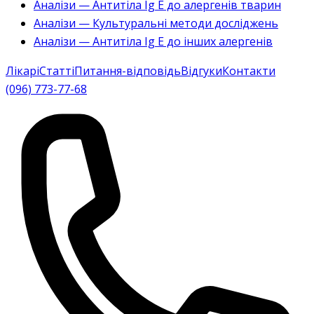
Аналізи — Антитіла Ig E до алергенів тварин
Аналізи — Культуральні методи досліджень
Аналізи — Антитіла Ig E до інших алергенів
Лікарі
Статті
Питання-відповідь
Відгуки
Контакти
(096) 773-77-68