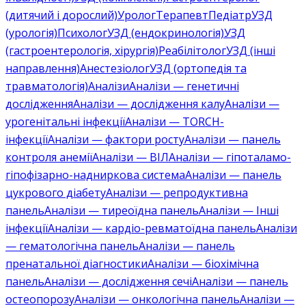
(дитячий і дорослий)
Уролог
Терапевт
Педіатр
УЗД
(урологія)
Психолог
УЗД (ендокринологія)
УЗД
(гастроентерологія, хірургія)
Реабілітолог
УЗД (інші
направлення)
Анестезіолог
УЗД (ортопедія та
травматологія)
Аналізи
Аналізи — генетичні
дослідження
Аналізи — дослідження калу
Аналізи —
урогенітальні інфекції
Аналізи — TORCH-
інфекції
Аналізи — фактори росту
Аналізи — панель
контроля анемії
Аналізи — ВІЛ
Аналізи — гіпоталамо-
гіпофізарно-надниркова система
Аналізи — панель
цукрового діабету
Аналізи — репродуктивна
панель
Аналізи — тиреоїдна панель
Аналізи — Інші
інфекції
Аналізи — кардіо-ревматоїдна панель
Аналізи
— гематологічна панель
Аналізи — панель
пренатальної діагностики
Аналізи — біохімічна
панель
Аналізи — дослідження сечі
Аналізи — панель
остеопорозу
Аналізи — онкологічна панель
Аналізи —