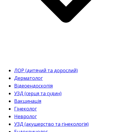
ЛОР (дитячий та дорослий)
Дерматолог
Відеоендоскопія
УЗД (серця та судин)
Вакцинація
Гінеколог
Невролог
УЗД (акушерство та гінекологія)
Ендокринолог