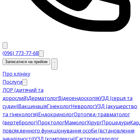
(096) 773-77-68
Записатися на прийом
Про клініку
Послуги
ЛОР (дитячий та
дорослий)
Дерматолог
Відеоендоскопія
УЗД (серця та
судин)
Вакцинація
Гінеколог
Невролог
УЗД (акушерство
та гінекологія)
Ендокринолог
Ортопед-травматолог
(вертебролог)
Проктолог
Мамолог
Хірург
Процедури
Кар
повсякденного функціонування особи (встановлення
інвалідності)
УЗД (комплексні)
Гастроентеролог