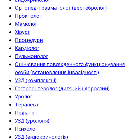
Ортопед-травматолог (вертебролог)
Проктолог
Мамолог
Хірург
Процедури
Кардіолог
Пульмонолог
Оцінювання повсякденного функціонування
особи (встановлення інвалідності)
УЗД (комплексні)
Гастроентеролог (дитячий і дорослий)
Уролог
Терапевт
Педіатр
УЗД (урологія)
Психолог
УЗД (ендокринологія)