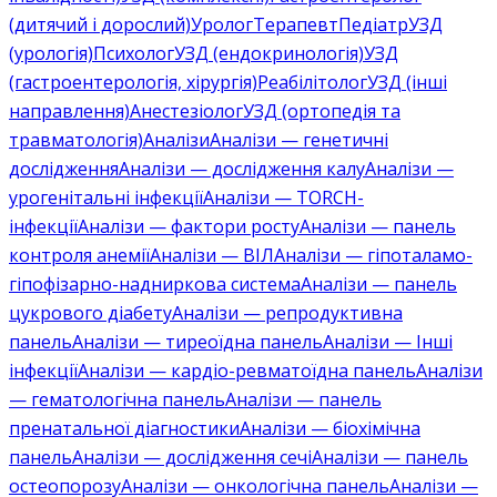
(дитячий і дорослий)
Уролог
Терапевт
Педіатр
УЗД
(урологія)
Психолог
УЗД (ендокринологія)
УЗД
(гастроентерологія, хірургія)
Реабілітолог
УЗД (інші
направлення)
Анестезіолог
УЗД (ортопедія та
травматологія)
Аналізи
Аналізи — генетичні
дослідження
Аналізи — дослідження калу
Аналізи —
урогенітальні інфекції
Аналізи — TORCH-
інфекції
Аналізи — фактори росту
Аналізи — панель
контроля анемії
Аналізи — ВІЛ
Аналізи — гіпоталамо-
гіпофізарно-надниркова система
Аналізи — панель
цукрового діабету
Аналізи — репродуктивна
панель
Аналізи — тиреоїдна панель
Аналізи — Інші
інфекції
Аналізи — кардіо-ревматоїдна панель
Аналізи
— гематологічна панель
Аналізи — панель
пренатальної діагностики
Аналізи — біохімічна
панель
Аналізи — дослідження сечі
Аналізи — панель
остеопорозу
Аналізи — онкологічна панель
Аналізи —