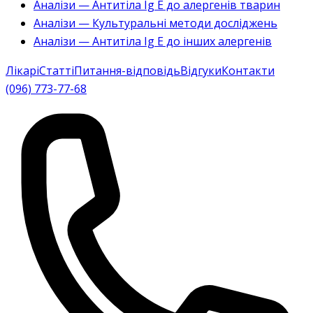
Аналізи — Антитіла Ig E до алергенів тварин
Аналізи — Культуральні методи досліджень
Аналізи — Антитіла Ig E до інших алергенів
Лікарі
Статті
Питання-відповідь
Відгуки
Контакти
(096) 773-77-68