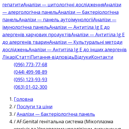
гепатити
Аналізи — цитологічні дослідження
Аналізи
— алергологічна панель
Аналізи — бактеріологічна
панель
Аналізи — панель аутоімунології
Аналізи —
імунологічна панель
Аналізи — Антитіла Ig E до
алергенів харчових продуктів
Аналізи — Антитіла Ig E
до алергенів тварин
Аналізи — Культуральні методи
досліджень
Аналізи — Антитіла Ig E до інших алергенів
Лікарі
Статті
Питання-відповідь
Відгуки
Контакти
(096) 773-77-68
(044) 499-98-89
(095) 123-93-93
(063) 01-02-300
Головна
/
Послуги та ціни
/
Аналізи — бактеріологічна панель
/
AF.Genital генітальна система (Мікоплазма