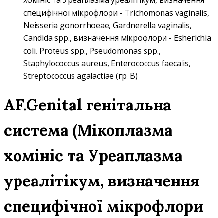
хомініс та Уреаплазма уреалітікум, визначення
специфічної мікрофлори - Trichomonas vaginalis,
Neisseria gonorrhoeae, Gardnerella vaginalis,
Candida spp., визначення мікрофлори - Esherichia
coli, Proteus spp., Pseudomonas spp.,
Staphylococcus aureus, Enterococcus faecalis,
Streptococcus agalactiae (гр. В)
AF.Genital генітальна
система (Мікоплазма
хомініс та Уреаплазма
уреалітікум, визначення
специфічної мікрофлори