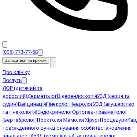
(096) 773-77-68
Записатися на прийом
Про клініку
Послуги
ЛОР (дитячий та
дорослий)
Дерматолог
Відеоендоскопія
УЗД (серця та
судин)
Вакцинація
Гінеколог
Невролог
УЗД (акушерство
та гінекологія)
Ендокринолог
Ортопед-травматолог
(вертебролог)
Проктолог
Мамолог
Хірург
Процедури
Кар
повсякденного функціонування особи (встановлення
інвалідності)
УЗД (комплексні)
Гастроентеролог