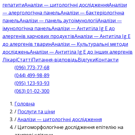
гепатити
Аналізи — цитологічні дослідження
Аналізи
— алергологічна панель
Аналізи — бактеріологічна
панель
Аналізи — панель аутоімунології
Аналізи —
імунологічна панель
Аналізи — Антитіла Ig E до
алергенів харчових продуктів
Аналізи — Антитіла Ig E
до алергенів тварин
Аналізи — Культуральні методи
досліджень
Аналізи — Антитіла Ig E до інших алергенів
Лікарі
Статті
Питання-відповідь
Відгуки
Контакти
(096) 773-77-68
(044) 499-98-89
(095) 123-93-93
(063) 01-02-300
Головна
/
Послуги та ціни
/
Аналізи — цитологічні дослідження
/
Цитоморфологічне дослідження епітелію на