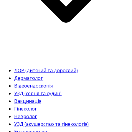
ЛОР (дитячий та дорослий)
Дерматолог
Відеоендоскопія
УЗД (серця та судин)
Вакцинація
Гінеколог
Невролог
УЗД (акушерство та гінекологія)
Ендокринолог