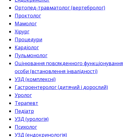
Ортопед-травматолог (вертебролог)
Проктолог
Мамолог
Хірург
Процедури
Кардіолог
Пульмонолог
Оцінювання повсякденного функціонування
особи (встановлення інвалідності)
УЗД (комплексні)
Гастроентеролог (дитячий і дорослий)
Уролог
Терапевт
Педіатр
УЗД (урологія)
Психолог
УЗД (ендокринологія)