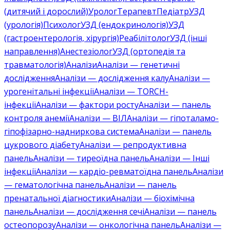
(дитячий і дорослий)
Уролог
Терапевт
Педіатр
УЗД
(урологія)
Психолог
УЗД (ендокринологія)
УЗД
(гастроентерологія, хірургія)
Реабілітолог
УЗД (інші
направлення)
Анестезіолог
УЗД (ортопедія та
травматологія)
Аналізи
Аналізи — генетичні
дослідження
Аналізи — дослідження калу
Аналізи —
урогенітальні інфекції
Аналізи — TORCH-
інфекції
Аналізи — фактори росту
Аналізи — панель
контроля анемії
Аналізи — ВІЛ
Аналізи — гіпоталамо-
гіпофізарно-надниркова система
Аналізи — панель
цукрового діабету
Аналізи — репродуктивна
панель
Аналізи — тиреоїдна панель
Аналізи — Інші
інфекції
Аналізи — кардіо-ревматоїдна панель
Аналізи
— гематологічна панель
Аналізи — панель
пренатальної діагностики
Аналізи — біохімічна
панель
Аналізи — дослідження сечі
Аналізи — панель
остеопорозу
Аналізи — онкологічна панель
Аналізи —