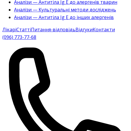
Аналізи — Антитіла Ig E до алергенів тварин
Аналізи — Культуральні методи досліджень
Аналізи — Антитіла Ig E до інших алергенів
Лікарі
Статті
Питання-відповідь
Відгуки
Контакти
(096) 773-77-68