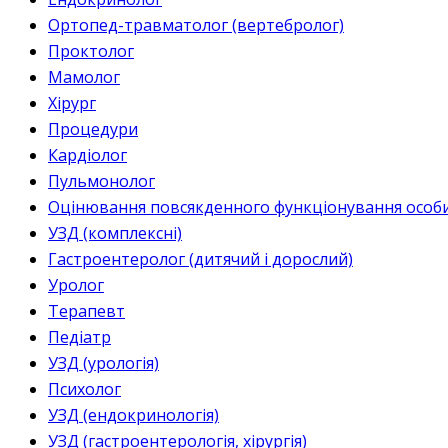
Ортопед-травматолог (вертебролог)
Проктолог
Мамолог
Хірург
Процедури
Кардіолог
Пульмонолог
Оцінювання повсякденного функціонування особи 
УЗД (комплексні)
Гастроентеролог (дитячий і дорослий)
Уролог
Терапевт
Педіатр
УЗД (урологія)
Психолог
УЗД (ендокринологія)
УЗД (гастроентерологія, хірургія)