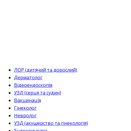
ЛОР (дитячий та дорослий)
Дерматолог
Відеоендоскопія
УЗД (серця та судин)
Вакцинація
Гінеколог
Невролог
УЗД (акушерство та гінекологія)
Ендокринолог