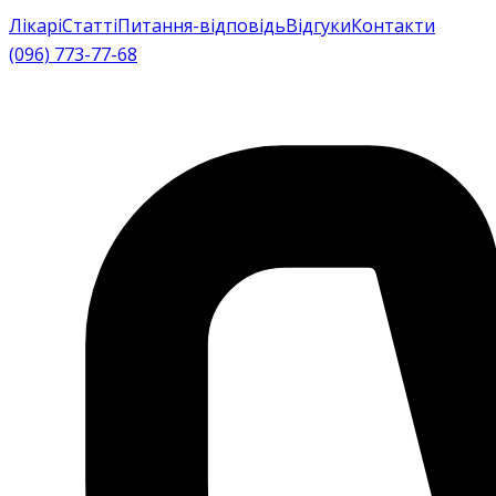
Лікарі
Статті
Питання-відповідь
Відгуки
Контакти
(096) 773-77-68